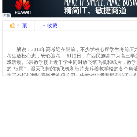
顶
收藏
0
解说：2014年高考近在眼前，不少学校心疼学生考前压
考生放松心态，安心迎考。 6月2日，广西民族高中为高三
戏活动。5层教学楼上近千学生同时放飞纸飞机和纸片，教
的“纸雨”，漫天飞舞的纸飞机和纸片充斥着教学楼的各个角
为了不打扰到即将应考的孩子们，中新社记者专程走访了一些
画面对他们而言，瞬间就穿越回大考前那段难忘的时光。
同期：广州体育学院 学生 卢燕
关键词：中新播报 观察家
分类名称：
中新播报