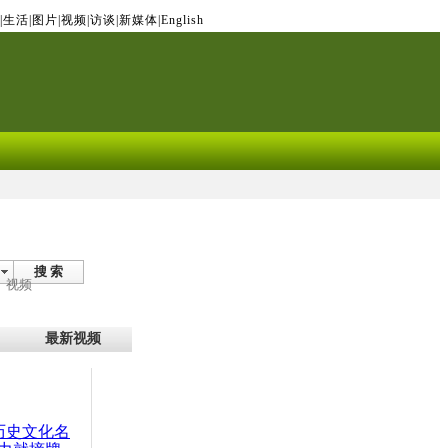
|
生活
|
图片
|
视频
|
访谈
|
新媒体
|
English
搜 索
视频
最新视频
：历史文化名