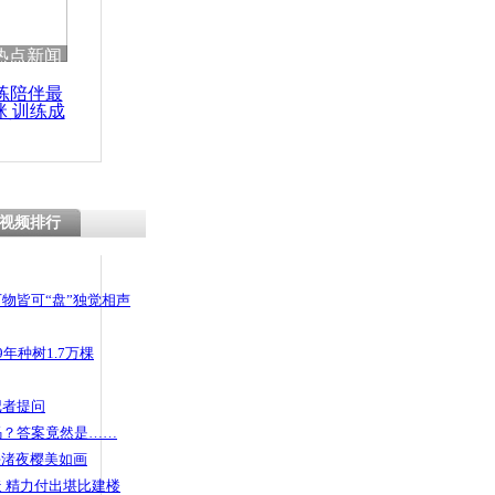
 哀思悼忠
热点新闻
练陪伴最
咪 训练成
功瘦身
公里:必须
?
视频排行
物皆可“盘”独觉相声
年种树1.7万棵
记者提问
码？答案竟然是……
头渚夜樱美如画
 精力付出堪比建楼