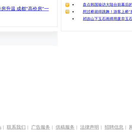
盘点韩国瑜访大陆台前幕后的
房升温 成都"高价房"一
想过桥就得跳舞！游客上桥“
祁连山下玉石画师用废弃玉
s
|
联系我们
|
广告服务
|
供稿服务
|
法律声明
|
招聘信息
|