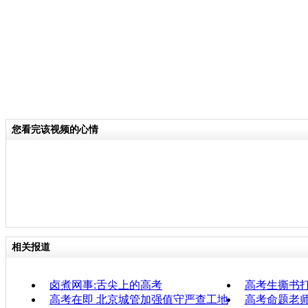
2014高考
标签：
您看完该视频的心情
相关报道
卤煮网事:舌尖上的高考
高考生撕书
高考在即 北京城管加强值守严查工地
高考命题老师