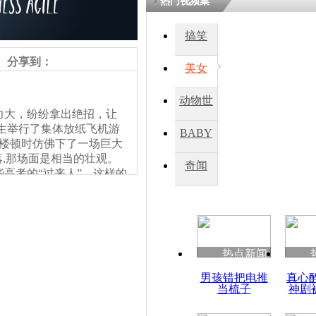
热门视频集
搞笑
四川一精神
病发持大锤
分享到：
美女
动物世
探访传承四
力大，纷纷拿出绝招，让
俗：近万民
界
学生举行了集体放纸飞机游
BABY
英省亲送行
学楼顿时仿佛下了一场巨大
落,那场面是相当的壮观。
秀
奇闻
高考的“过来人”。这样的
小伙骑车逆
崩溃 网上
因
热点新闻
四川兴文苗
男孩错把电推
真心
度苗族花山
当梳子
神剧