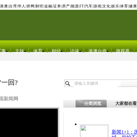
港澳
|
台湾
|
华人
|
侨网
|
财经
|
金融
|
证券
|
房产
|
能源
|
IT
|
汽车
|
游戏
|
文化
|
娱乐
|
体育
|
健康
军事
文娱
体育
财经
访谈
港澳台侨
微视界
"一回?
国新闻网
分类浏览
大家都在看
新闻1+1