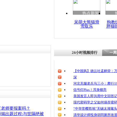
清明祭英烈
魂
热点新闻
责任编辑：【
王祎
】
呆萌大熊猫滑
狗教
雪取乐
胖猫
高考最后一
狠狠疯一回
24小时视频排行
一周
【中国风】德云社孟鹤堂：万
深
河北无腿老兵马三小：爬行19
信号灯Plus！浑身都亮
美国发言人即兴用中文回答
现代密码学之父如何保存密
打老师要报案吗？
“中华赏樱胜地”无锡太湖鼋
揭出题过程:与世隔绝被
清华设计师投身胡同厕所改造