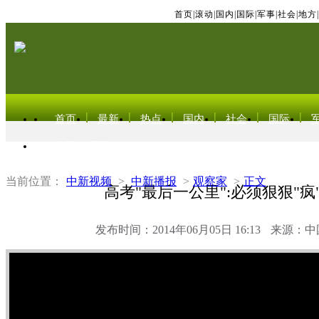
首页
|
滚动
|
国内
|
国际
|
军事
|
社会
|
地方
|
首页
最新
热点
国内
社会
国际
东北亚电视网
当前位置：
中新视频
>
中新播报
>
观察家
>
正文
高考"最后一公里":必须狠狠"疯
发布时间：2014年06月05日 16:13
来源：中