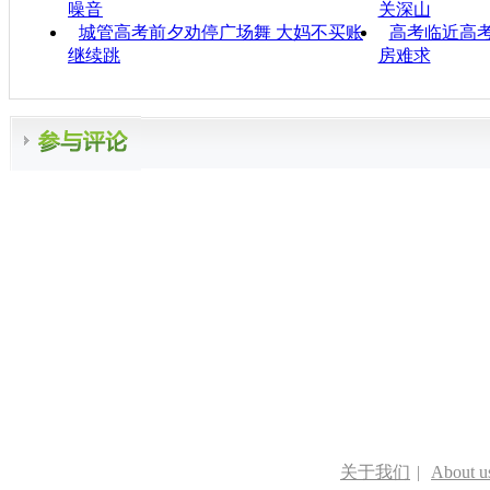
噪音
关深山
城管高考前夕劝停广场舞 大妈不买账
高考临近高考
继续跳
房难求
关于我们
|
About u