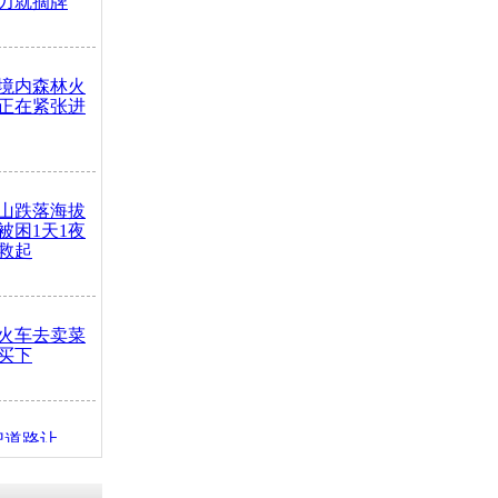
力就摘牌
境内森林火
正在紧张进
山跌落海拔
崖被困1天1夜
救起
火车去卖菜
买下
把道路让
突发疾病交