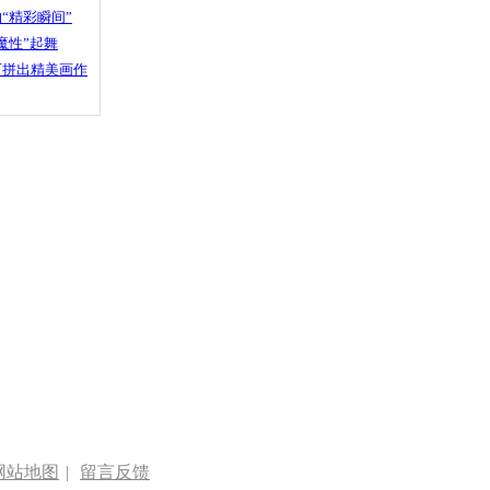
“精彩瞬间”
魔性”起舞
石拼出精美画作
网站地图
|
留言反馈