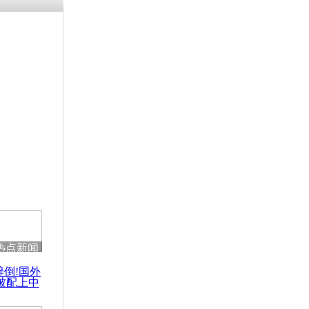
残疾男子因
砸银行
千年传统习
众为娥皇女
行被查情绪
回答崩溃原
热点新闻
乡上万人欢
醉倒!国外
节
被配上中
国民乐