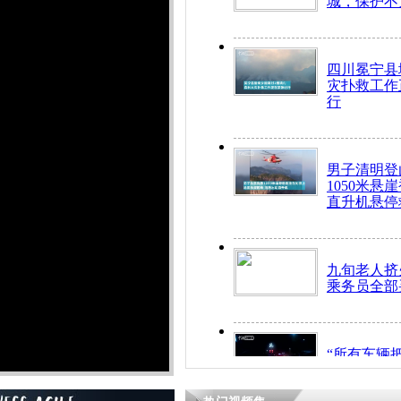
城，保护不
四川冕宁县
灾扑救工作
行
男子清明登
1050米悬
直升机悬停
九旬老人挤
乘务员全部
“所有车辆
开！”儿童
警急速救助