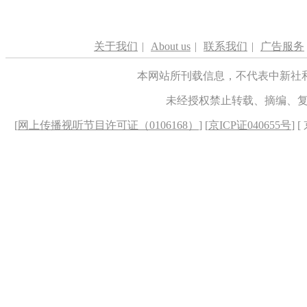
关于我们
|
About us
|
联系我们
|
广告服务
本网站所刊载信息，不代表中新社
未经授权禁止转载、摘编、
[
网上传播视听节目许可证（0106168）
] [
京ICP证040655号
] 