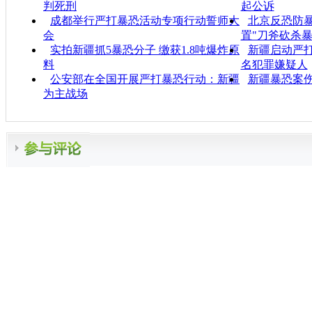
判死刑
起公诉
成都举行严打暴恐活动专项行动誓师大
北京反恐防暴
会
置"刀斧砍杀
实拍新疆抓5暴恐分子 缴获1.8吨爆炸原
新疆启动严打
料
名犯罪嫌疑人
公安部在全国开展严打暴恐行动：新疆
新疆暴恐案
为主战场