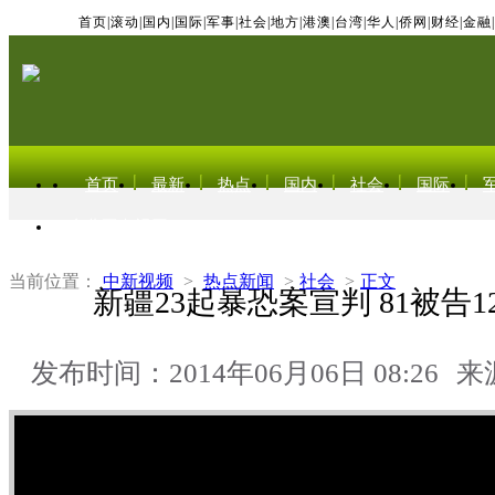
首页
|
滚动
|
国内
|
国际
|
军事
|
社会
|
地方
|
港澳
|
台湾
|
华人
|
侨网
|
财经
|
金融
|
首页
最新
热点
国内
社会
国际
东北亚电视网
当前位置：
中新视频
>
热点新闻
>
社会
>
正文
新疆23起暴恐案宣判 81被告
发布时间：2014年06月06日 08:26
来