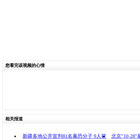
分类名称：
热点新闻
反恐
标签：
责任
您看完该视频的心情
相关报道
新疆多地公开宣判81名暴恐分子 9人获
北京"10·2