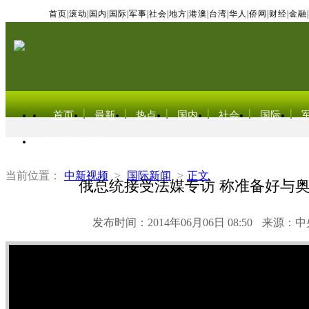
首页
|
滚动
|
国内
|
国际
|
军事
|
社会
|
地方
|
港澳
|
台湾
|
华人
|
侨网
|
财经
|
金融
|
首页
最新
热点
国内
社会
国际
东北亚电视网
当前位置：
中新视频
>
国际新闻
>
正文
俄总统接受法媒专访 称准备好与
发布时间：2014年06月06日 08:50
来源：中