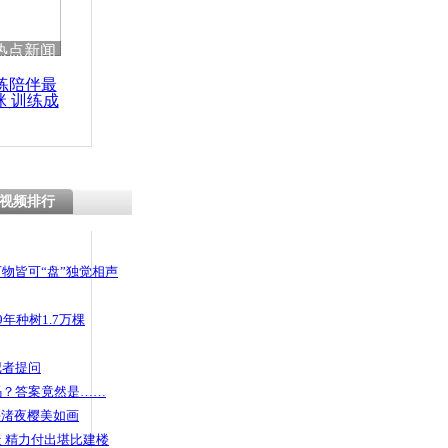
热点新闻
练陪伴最
咪 训练成
功瘦身
视频排行
物皆可“盘”独觉相声
年种树1.7万棵
记者提问
码？答案竟然是……
头渚夜樱美如画
 精力付出堪比建楼