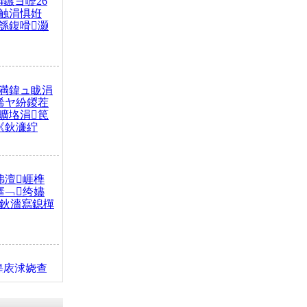
4鏃ヨ嚦26
触涓惧姙
綔鍑嗗灏
満鍏ュ眬涓
浠ヤ紛鍐茬
曠垎涓笢
《鈥濓紵
弗澶崕榫
搴﹁绔嬧
澂鈥濇寫鎴樿
缇庡浗娆查
簹涓庝腑鍥
┾€濓紝鍙嶅
解€斾笢鐩