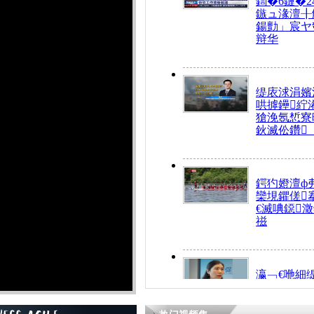
鍧�6鏈�2
鏃ュ湪澶╂
鍚勯」宸ヤ
辩华
缇庡浗涓嬪
哄摢鑸紵
獊浼氬惁寮
鈥滅伀鑽
鍔犳嬁澶ф
欒垷鑺傞
€滅唺鐚
禌
瀛﹁€咃細
€间笢鍗椾
解€滆劚閽
姪鎺ㄤ腑鍥