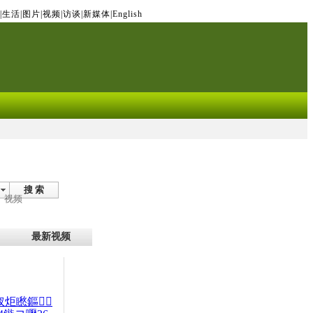
|
生活
|
图片
|
视频
|
访谈
|
新媒体
|
English
搜 索
视频
最新视频
杈炬矁鏂