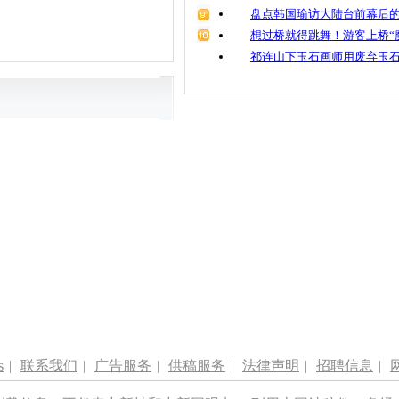
盘点韩国瑜访大陆台前幕后的
想过桥就得跳舞！游客上桥“
祁连山下玉石画师用废弃玉
s
|
联系我们
|
广告服务
|
供稿服务
|
法律声明
|
招聘信息
|