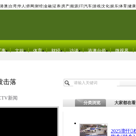
港澳
|
台湾
|
华人
|
侨网
|
财经
|
金融
|
证券
|
房产
|
能源
|
IT
|
汽车
|
游戏
|
文化
|
娱乐
|
体育
|
健康
军事
文娱
体育
财经
访谈
港澳台侨
微视界
被击落
CTV新闻
分类浏览
大家都在看
2025澶忓