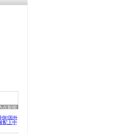
涓ㄥ浗闄呰
褰圭┖鍐涗
-10CE缁
妫€楠岋紝
浗鍏虫敞涓
称两架军方
落
热点新闻
醉倒!国外
被配上中
国民乐