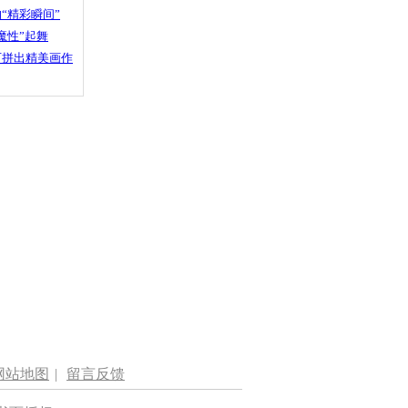
“精彩瞬间”
魔性”起舞
石拼出精美画作
网站地图
|
留言反馈