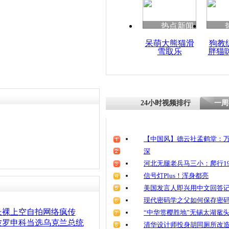
热点新闻
呆萌大熊猫滑
狗教
雪取乐
胖猫
24小时视频排行
一周
【中国风】德云社孟鹤堂：万
深
河北无腿老兵马三小：爬行19
信号灯Plus！浑身都亮
美国发言人即兴用中文回答
现代密码学之父如何保存密
长裸上空自拍网络疯传
“中华赏樱胜地”无锡太湖鼋
波罗申科当选乌克兰总统
清华设计师投身胡同厕所改造