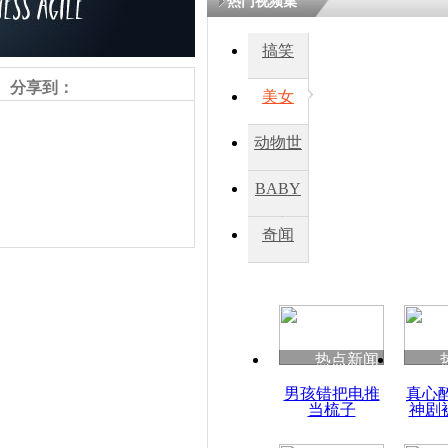
热门视频集
熷悎浣� 
瘑灞€
搞笑
分享到：
美女
娉板浗閫€
笂灏嗭細姝�
动物世
忓彈瀹炴垬
鍚稿紩澶氬
界
ㄤ笘鐣岃
BABY
秀
奇闻
乌克兰军方
直升机被击
责任编辑：【
杜海涛
】
热点新闻
男孩错把电推
真心
当梳子
神剧