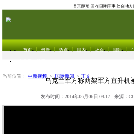
首页
|
滚动
|
国内
|
国际
|
军事
|
社会
|
地方
|
首页
最新
热点
国内
社会
国际
东北亚电视网
当前位置：
中新视频
>
国际新闻
>
正文
乌克兰军方称两架军方直升机
发布时间：2014年06月06日 09:17
来源：C