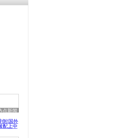
残疾男子因
砸银行
千年传统习
众为娥皇女
行被查情绪
回答崩溃原
热点新闻
乡上万人欢
醉倒!国外
节
被配上中
国民乐