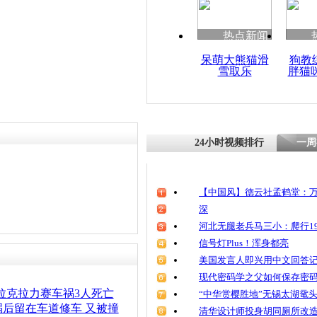
清明祭英烈
魂
热点新闻
呆萌大熊猫滑
狗教
雪取乐
胖猫
孕妇骑车遇
边骑边聊天
24小时视频排行
一周
【中国风】德云社孟鹤堂：万
深
河北无腿老兵马三小：爬行19
信号灯Plus！浑身都亮
美国发言人即兴用中文回答
现代密码学之父如何保存密
拉克拉力赛车祸3人死亡
“中华赏樱胜地”无锡太湖鼋
后留在车道修车 又被撞
清华设计师投身胡同厕所改造