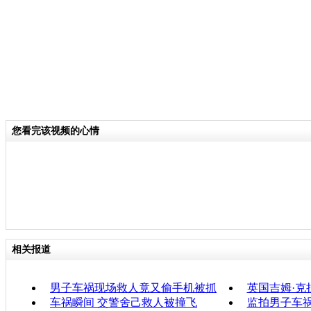
您看完该视频的心情
相关报道
男子车祸现场救人竟又偷手机被抓
英国吉姆·克
车祸瞬间 交警舍己救人被撞飞
监拍男子车祸