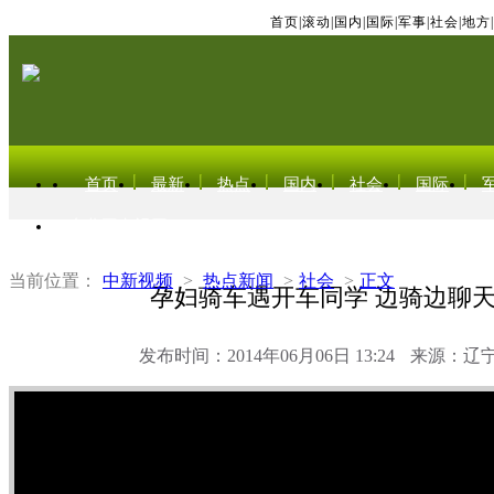
首页
|
滚动
|
国内
|
国际
|
军事
|
社会
|
地方
|
首页
最新
热点
国内
社会
国际
东北亚电视网
当前位置：
中新视频
>
热点新闻
>
社会
>
正文
孕妇骑车遇开车同学 边骑边聊
发布时间：2014年06月06日 13:24
来源：辽