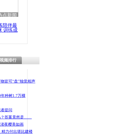
 哀思悼忠
热点新闻
练陪伴最
咪 训练成
功瘦身
开车同学
酿惨祸
视频排行
物皆可“盘”独觉相声
年种树1.7万棵
记者提问
码？答案竟然是……
头渚夜樱美如画
 精力付出堪比建楼