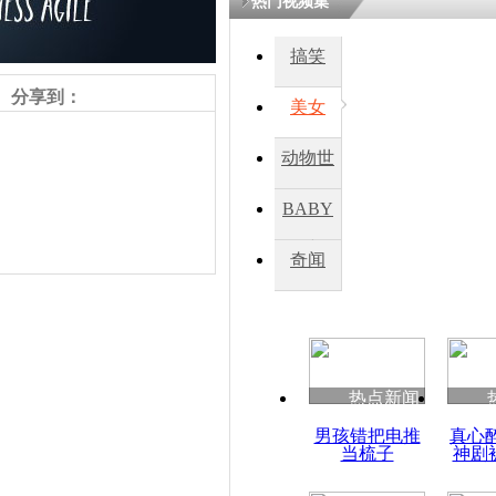
热门视频集
搞笑
四川一精神
病发持大锤
分享到：
美女
动物世
探访传承四
俗：近万民
界
BABY
英省亲送行
秀
奇闻
小伙骑车逆
崩溃 网上
因
责任编辑：【
杜海涛
】
热点新闻
四川兴文苗
男孩错把电推
真心
度苗族花山
当梳子
神剧