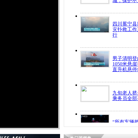
城，保护不
四川冕宁县
灾扑救工作
行
男子清明登
1050米悬
直升机悬停
九旬老人挤
乘务员全部
“所有车辆
开！”儿童
警急速救助