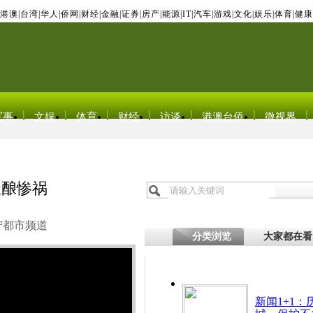
港澳
|
台湾
|
华人
|
侨网
|
财经
|
金融
|
证券
|
房产
|
能源
|
IT
|
汽车
|
游戏
|
文化
|
娱乐
|
体育
|
健康
军事
文娱
体育
财经
访谈
港澳台侨
微视界
天酿惨祸
宁都市频道
分类浏览
大家都在看
新闻1+1