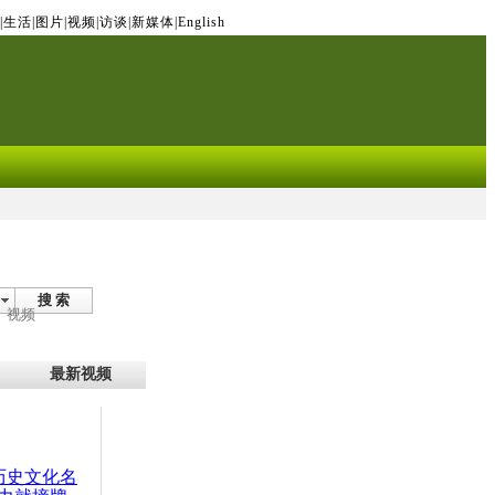
|
生活
|
图片
|
视频
|
访谈
|
新媒体
|
English
搜 索
视频
最新视频
：历史文化名