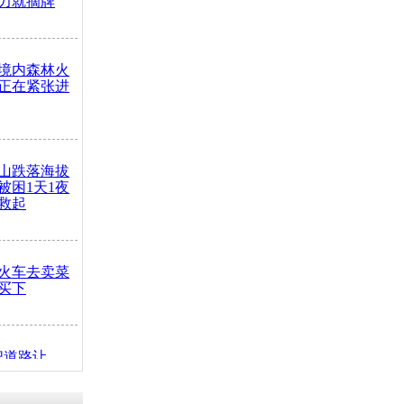
力就摘牌
境内森林火
正在紧张进
山跌落海拔
崖被困1天1夜
救起
火车去卖菜
买下
把道路让
突发疾病交