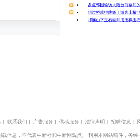
盘点韩国瑜访大陆台前幕后的
想过桥就得跳舞！游客上桥“
祁连山下玉石画师用废弃玉
s
|
联系我们
|
广告服务
|
供稿服务
|
法律声明
|
招聘信息
|
刊载信息，不代表中新社和中新网观点。 刊用本网站稿件，务经