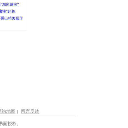
“精彩瞬间”
魔性”起舞
石拼出精美画作
网站地图
|
留言反馈
书面授权。