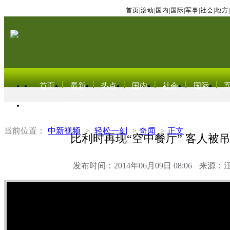
首页
|
滚动
|
国内
|
国际
|
军事
|
社会
|
地方
|
首页
最新
热点
国内
社会
国际
东北亚电视网
当前位置：
中新视频
>
轻松一刻
>
奇闻
>
正文
比利时再现“空中餐厅” 客人被
发布时间：2014年06月09日 08:06
来源：