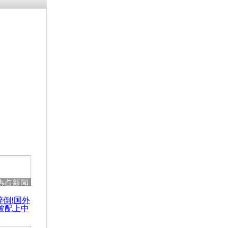
热点新闻
醉倒!国外
被配上中
国民乐