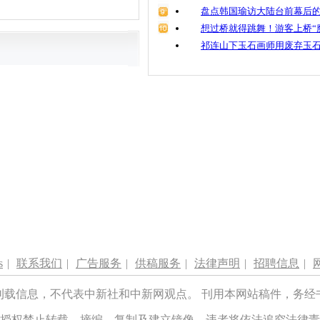
盘点韩国瑜访大陆台前幕后的
想过桥就得跳舞！游客上桥“
祁连山下玉石画师用废弃玉
s
|
联系我们
|
广告服务
|
供稿服务
|
法律声明
|
招聘信息
|
刊载信息，不代表中新社和中新网观点。 刊用本网站稿件，务经
授权禁止转载、摘编、复制及建立镜像，违者将依法追究法律责