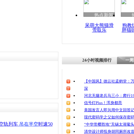
热点新闻
呆萌大熊猫滑
狗教
雪取乐
胖猫
24小时视频排行
一周
【中国风】德云社孟鹤堂：万
深
河北无腿老兵马三小：爬行19
信号灯Plus！浑身都亮
美国发言人即兴用中文回答
现代密码学之父如何保存密
空轨列车
吊在半空
时速50
“中华赏樱胜地”无锡太湖鼋
清华设计师投身胡同厕所改造