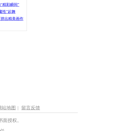
“精彩瞬间”
魔性”起舞
石拼出精美画作
网站地图
|
留言反馈
书面授权。
任。