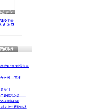
热点新闻
练陪伴最
咪 训练成
功瘦身
视频排行
物皆可“盘”独觉相声
年种树1.7万棵
记者提问
码？答案竟然是……
头渚夜樱美如画
 精力付出堪比建楼