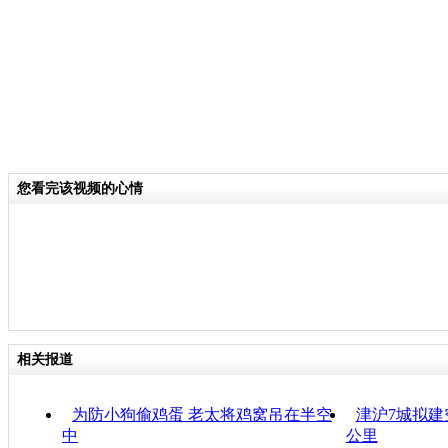
您看完该视频的心情
相关报道
为防小狗偷鸡蛋 老太将鸡窝吊在半空
津沪7城拟建
中
公里