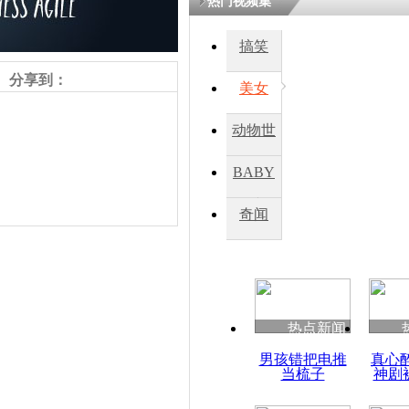
热门视频集
搞笑
分享到：
美女
动物世
界
BABY
秀
奇闻
责任编辑：【
钟元霞
】
热点新闻
男孩错把电推
真心
当梳子
神剧