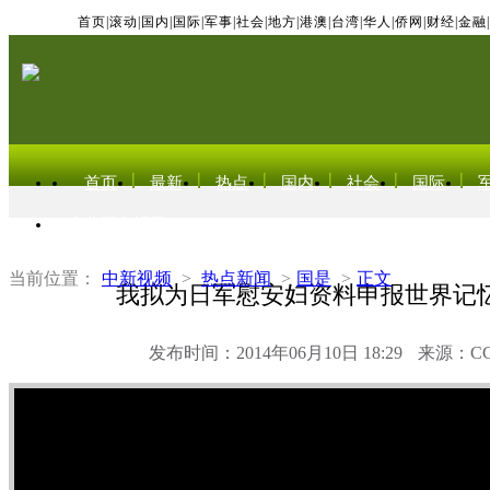
首页
|
滚动
|
国内
|
国际
|
军事
|
社会
|
地方
|
港澳
|
台湾
|
华人
|
侨网
|
财经
|
金融
|
首页
最新
热点
国内
社会
国际
东北亚电视网
当前位置：
中新视频
>
热点新闻
>
国是
>
正文
我拟为日军慰安妇资料申报世界记
发布时间：2014年06月10日 18:29
来源：C