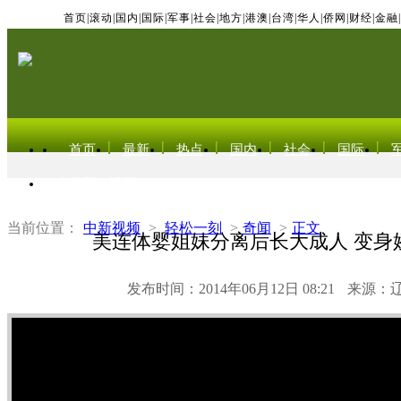
首页
|
滚动
|
国内
|
国际
|
军事
|
社会
|
地方
|
港澳
|
台湾
|
华人
|
侨网
|
财经
|
金融
|
首页
最新
热点
国内
社会
国际
东北亚电视网
当前位置：
中新视频
>
轻松一刻
>
奇闻
>
正文
美连体婴姐妹分离后长大成人 变身
发布时间：2014年06月12日 08:21
来源：