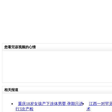
您看完该视频的心情
相关报道
重庆18岁女孩产下连体男婴 孕期只进
江西一对罕
行3次产检
术