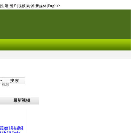
|
生活
|
图片
|
视频
|
访谈
|
新媒体
|
English
搜 索
视频
最新视频
簨姣旇禌闂