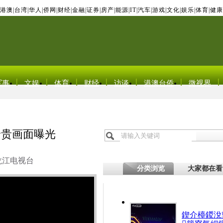
港澳
|
台湾
|
华人
|
侨网
|
财经
|
金融
|
证券
|
房产
|
能源
|
IT
|
汽车
|
游戏
|
文化
|
娱乐
|
体育
|
健康
军事
文娱
体育
财经
访谈
港澳台侨
微视界
珍贵画面曝光
龙江电视台
分类浏览
大家都在看
鍥介檯鍐涗