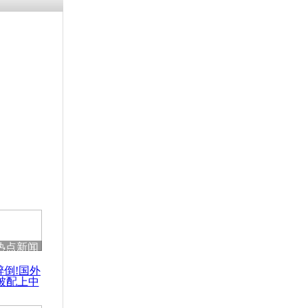
热点新闻
醉倒!国外
被配上中
国民乐