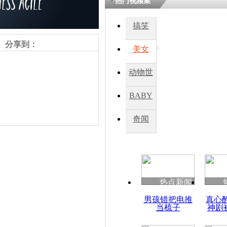
热门视频集
搞笑
分享到：
美女
动物世
界
BABY
秀
奇闻
责任编辑：【
王祎
】
热点新闻
男孩错把电推
真心
当梳子
神剧