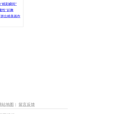
“精彩瞬间”
魔性”起舞
石拼出精美画作
网站地图
|
留言反馈