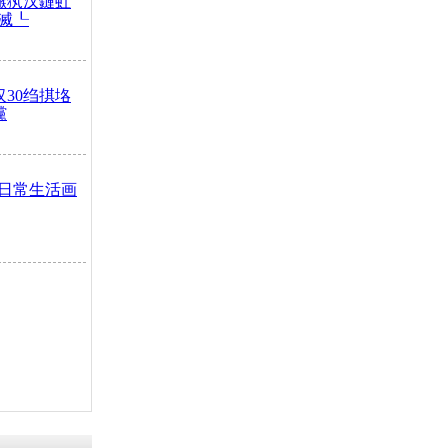
鏃犱汉鏈虹
滅┖
汉30绉掑垎
灙
日常生活画