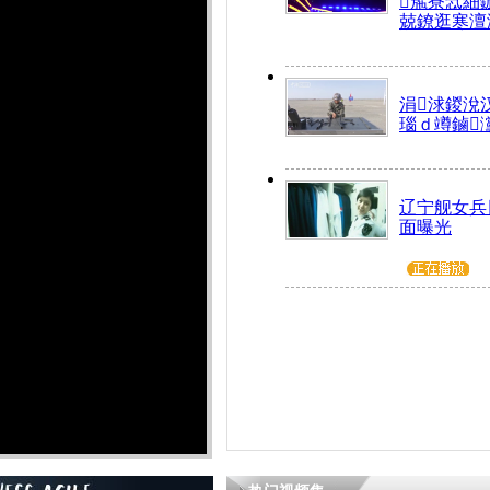
箷寮忥細
兢鐐逛寒澶
涓浗鍐涗
瑙ｄ竴鏀
辽宁舰女兵
面曝光