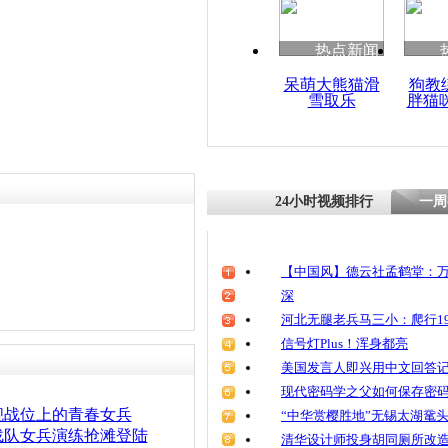
热点新闻
呆萌大熊猫滑
狗教
雪取乐
胖猫
24小时视频排行
一周
【中国风】德云社孟鹤堂：万
深
河北无腿老兵马三小：爬行19
信号灯Plus！浑身都亮
美国发言人即兴用中文回答
现代密码学之父如何保存密
舰战位上的青春女兵
“中华赏樱胜地”无锡太湖鼋
战队女兵演练抢滩登陆
清华设计师投身胡同厕所改造