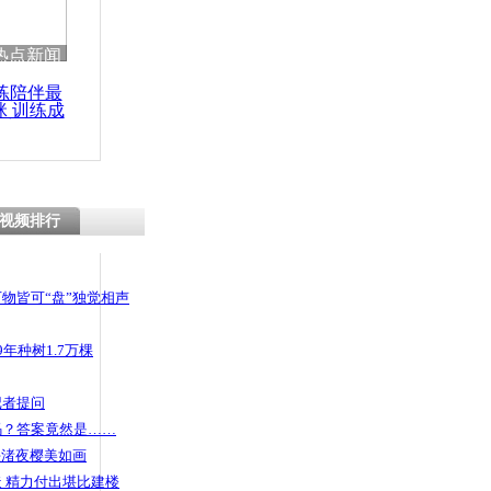
热点新闻
练陪伴最
咪 训练成
功瘦身
视频排行
物皆可“盘”独觉相声
年种树1.7万棵
记者提问
码？答案竟然是……
头渚夜樱美如画
 精力付出堪比建楼