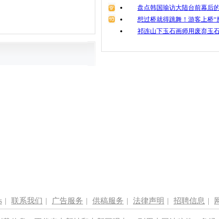
盘点韩国瑜访大陆台前幕后的
想过桥就得跳舞！游客上桥“
祁连山下玉石画师用废弃玉
s
|
联系我们
|
广告服务
|
供稿服务
|
法律声明
|
招聘信息
|