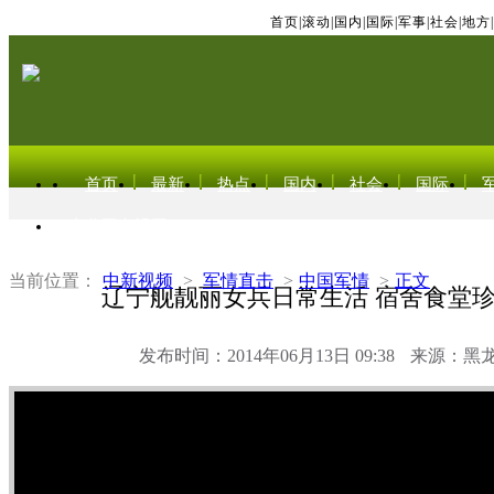
首页
|
滚动
|
国内
|
国际
|
军事
|
社会
|
地方
|
首页
最新
热点
国内
社会
国际
东北亚电视网
当前位置：
中新视频
>
军情直击
>
中国军情
>
正文
辽宁舰靓丽女兵日常生活 宿舍食堂
发布时间：2014年06月13日 09:38
来源：黑