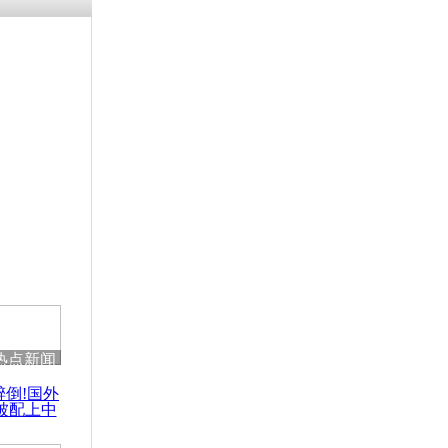
热点新闻
醉倒!国外
被配上中
国民乐