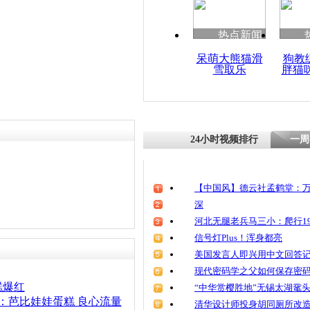
热点新闻
呆萌大熊猫滑
狗教
雪取乐
胖猫
24小时视频排行
一周
【中国风】德云社孟鹤堂：万
深
河北无腿老兵马三小：爬行19
信号灯Plus！浑身都亮
美国发言人即兴用中文回答
现代密码学之父如何保存密
糕爆红
“中华赏樱胜地”无锡太湖鼋
词：芭比娃娃蛋糕 良心流量
清华设计师投身胡同厕所改造