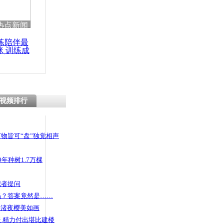
热点新闻
练陪伴最
咪 训练成
功瘦身
视频排行
物皆可“盘”独觉相声
年种树1.7万棵
记者提问
码？答案竟然是……
头渚夜樱美如画
 精力付出堪比建楼