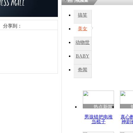
热门视频集
搞笑
分享到：
美女
动物世
界
BABY
秀
奇闻
责任编辑：【
王胤
】
热点新闻
男孩错把电推
真心
当梳子
神剧