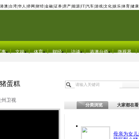
港澳
|
台湾
|
华人
|
侨网
|
财经
|
金融
|
证券
|
房产
|
能源
|
IT
|
汽车
|
游戏
|
文化
|
娱乐
|
体育
|
健康
军事
文娱
体育
财经
访谈
港澳台侨
微视界
猪蛋糕
贵州卫视
分类浏览
大家都在看
母亲为女儿