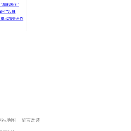
“精彩瞬间”
魔性”起舞
石拼出精美画作
网站地图
|
留言反馈