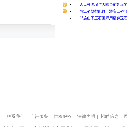
盘点韩国瑜访大陆台前幕后的
想过桥就得跳舞！游客上桥“
祁连山下玉石画师用废弃玉
s
|
联系我们
|
广告服务
|
供稿服务
|
法律声明
|
招聘信息
|