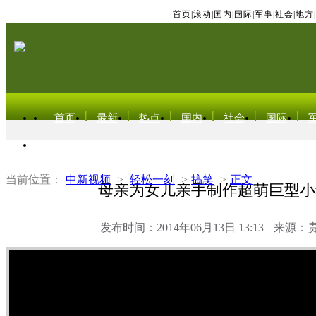
首页
|
滚动
|
国内
|
国际
|
军事
|
社会
|
地方
|
首页
最新
热点
国内
社会
国际
东北亚电视网
当前位置：
中新视频
>
轻松一刻
>
搞笑
>
正文
母亲为女儿亲手制作超萌巨型小
发布时间：2014年06月13日 13:13
来源：