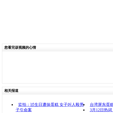
您看完该视频的心情
相关报道
监拍：过生日遭抹蛋糕 女子叫人殴男
台湾屏东蛋
子引命案
3月12日热