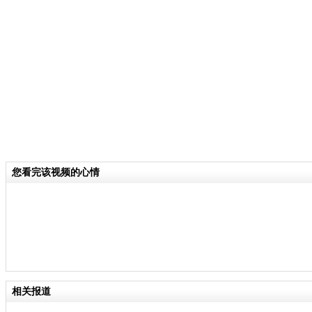
关键词：南京 香港博览公益展 小黄鸭
分类名称：
CNSTV
责
您看完该视频的心情
相关报道