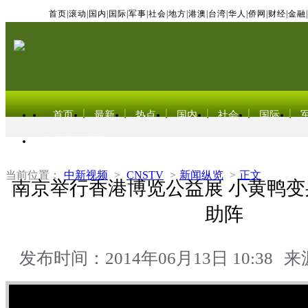
首页
|
滚动
|
国内
|
国际
|
军事
|
社会
|
地方
|
港澳
|
台湾
|
华人
|
侨网
|
财经
|
金融
|
首页
最新
热点
国内
社会
国际
东北亚电视网
当前位置：
中新视频
>
CNSTV
>
新闻纵览
>
正文
南京举行香港博览公益展 小黄鸭变
助阵
发布时间：2014年06月13日 10:38
来