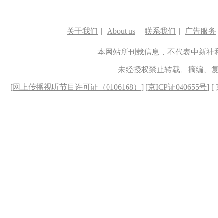
关于我们
|
About us
|
联系我们
|
广告服务
本网站所刊载信息，不代表中新社
未经授权禁止转载、摘编、
[
网上传播视听节目许可证（0106168）
] [
京ICP证040655号
] 