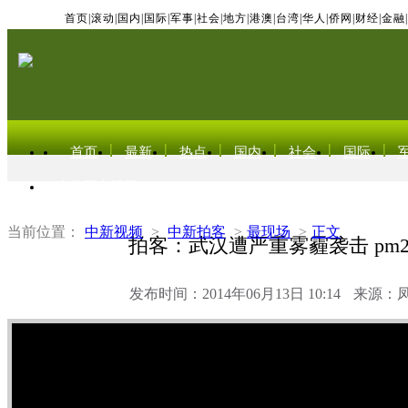
首页
|
滚动
|
国内
|
国际
|
军事
|
社会
|
地方
|
港澳
|
台湾
|
华人
|
侨网
|
财经
|
金融
|
首页
最新
热点
国内
社会
国际
东北亚电视网
当前位置：
中新视频
>
中新拍客
>
最现场
>
正文
拍客：武汉遭严重雾霾袭击 pm2
发布时间：2014年06月13日 10:14
来源：