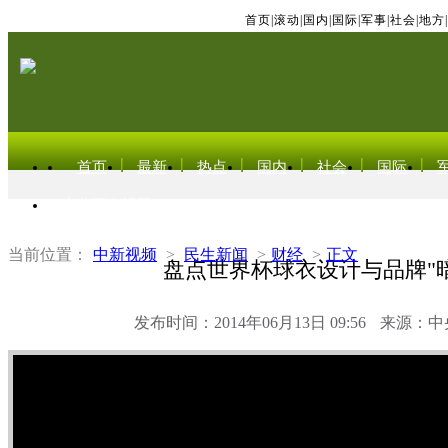
首页
|
滚动
|
国内
|
国际
|
军事
|
社会
|
地方
|
首页
最新
热点
国内
社会
国际
东北亚电视网
当前位置：
中新视频
>
民生新闻
>
财经
>
正文
盘点世界杯球衣设计与品牌"暗
发布时间：2014年06月13日 09:56
来源：中