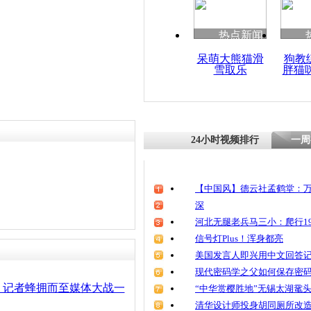
热点新闻
呆萌大熊猫滑
狗教
雪取乐
胖猫
24小时视频排行
一周
【中国风】德云社孟鹤堂：万
深
河北无腿老兵马三小：爬行19
信号灯Plus！浑身都亮
美国发言人即兴用中文回答
现代密码学之父如何保存密
：记者蜂拥而至媒体大战一
“中华赏樱胜地”无锡太湖鼋
清华设计师投身胡同厕所改造