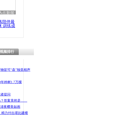
热点新闻
练陪伴最
咪 训练成
功瘦身
视频排行
物皆可“盘”独觉相声
年种树1.7万棵
记者提问
码？答案竟然是……
头渚夜樱美如画
 精力付出堪比建楼