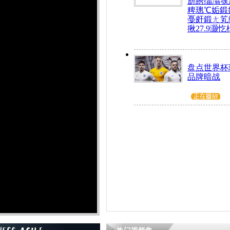
旂綉缁滃彂
粺璁℃姤鍛
戞皯鍛ㄤ笂
揪27.9灏忔
盘点世界杯
品牌暗战