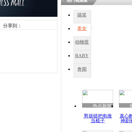
热门视频集
搞笑
分享到：
美女
动物世
界
BABY
秀
奇闻
热点新闻
责任编辑：【
王祎
】
男孩错把电推
真心
当梳子
神剧