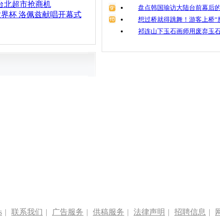
台北超市抢商机
盘点韩国瑜访大陆台前幕后的
世界杯 洛佩兹献唱开幕式
想过桥就得跳舞！游客上桥“
祁连山下玉石画师用废弃玉
s
|
联系我们
|
广告服务
|
供稿服务
|
法律声明
|
招聘信息
|