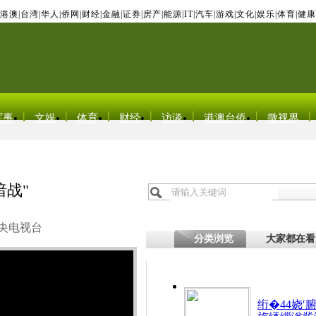
港澳
|
台湾
|
华人
|
侨网
|
财经
|
金融
|
证券
|
房产
|
能源
|
IT
|
汽车
|
游戏
|
文化
|
娱乐
|
体育
|
健康
军事
文娱
体育
财经
访谈
港澳台侨
微视界
战"
央电视台
分类浏览
大家都在看
绗�44娆′