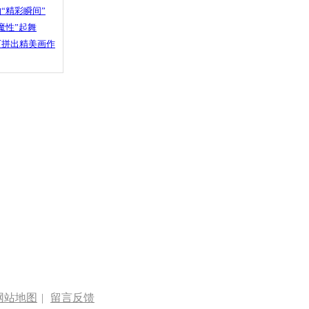
“精彩瞬间”
魔性”起舞
石拼出精美画作
网站地图
|
留言反馈