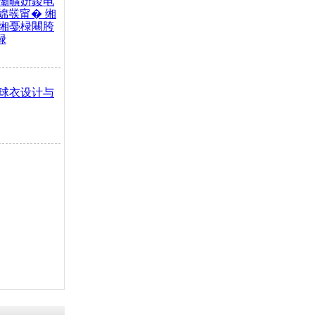
灞曠姸鍐电
婂彂甯� 缃
缃戞椂闀胯
椂
球衣设计与