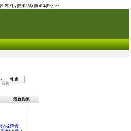
|
生活
|
图片
|
视频
|
访谈
|
新媒体
|
English
搜 索
视频
最新视频
腑鍥戒簰鑱