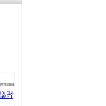
热点新闻
醉倒!国外
被配上中
国民乐