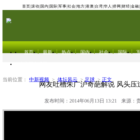
首页
|
滚动
|
国内
|
国际
|
军事
|
社会
|
地方
|
港澳
|
台湾
|
华人
|
侨网
|
财经
|
金融
|
首页
最新
热点
国内
社会
国际
东北亚电视网
当前位置：
中新视频
>
体坛风云
>
足球
>
正文
网友吐槽朱广沪奇葩解说 风头压
发布时间：2014年06月13日 13:21
来源：