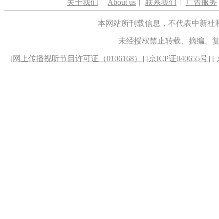
关于我们
|
About us
|
联系我们
|
广告服务
本网站所刊载信息，不代表中新社
未经授权禁止转载、摘编、
[
网上传播视听节目许可证（0106168）
] [
京ICP证040655号
] 