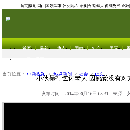
首页
|
滚动
|
国内
|
国际
|
军事
|
社会
|
地方
|
港澳
|
台湾
|
华人
|
侨网
|
财经
|
金融
|
首页
最新
热点
国内
社会
国际
东北亚电视网
当前位置：
中新视频
>
热点新闻
>
社会
>
正文
小伙暴打乞讨老人 因感觉没有对
发布时间：2014年06月16日 08:31
来源：