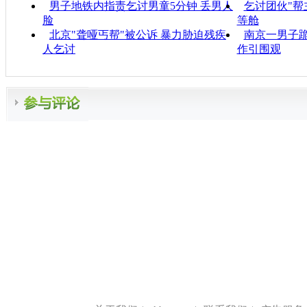
男子地铁内指责乞讨男童5分钟 丢男人
乞讨团伙"帮
脸
等舱
北京"聋哑丐帮"被公诉 暴力胁迫残疾
南京一男子跪
人乞讨
作引围观