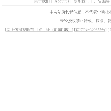
关于我们
|
About us
|
联系我们
|
广告服务
本网站所刊载信息，不代表中新社
未经授权禁止转载、摘编、
[
网上传播视听节目许可证（0106168）
] [
京ICP证040655号
] 