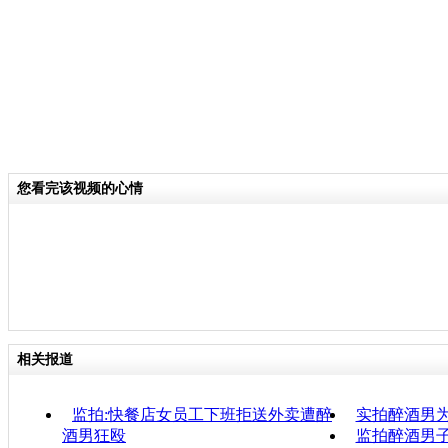
您看完该视频的心情
相关报道
监拍:快餐店女员工下班拒送外卖遭醉
实拍醉酒男
酒男狂殴
监拍醉酒男