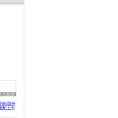
残疾男子因
砸银行
千年传统习
众为娥皇女
行被查情绪
回答崩溃原
热点新闻
乡上万人欢
醉倒!国外
节
被配上中
国民乐