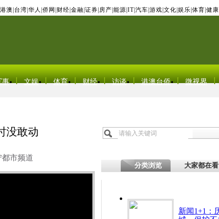
港澳
|
台湾
|
华人
|
侨网
|
财经
|
金融
|
证券
|
房产
|
能源
|
IT
|
汽车
|
游戏
|
文化
|
娱乐
|
体育
|
健康
军事
文娱
体育
财经
访谈
港澳台侨
微视界
时没敢动
宁都市频道
分类浏览
大家都在看
新闻1+1