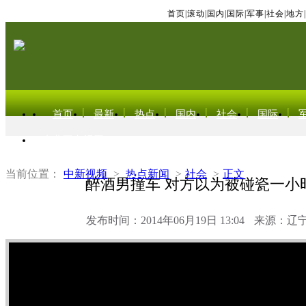
首页
|
滚动
|
国内
|
国际
|
军事
|
社会
|
地方
|
首页
最新
热点
国内
社会
国际
东北亚电视网
当前位置：
中新视频
>
热点新闻
>
社会
>
正文
醉酒男撞车 对方以为被碰瓷一小
发布时间：2014年06月19日 13:04
来源：辽