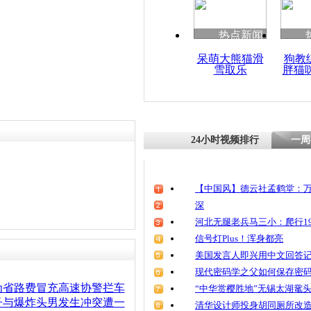
清明祭英烈
魂
热点新闻
呆萌大熊猫滑
狗教
雪取乐
胖猫
醉酒男撞车
被碰瓷一小
24小时视频排行
一周
【中国风】德云社孟鹤堂：万
深
河北无腿老兵马三小：爬行19
信号灯Plus！浑身都亮
美国发言人即兴用中文回答
现代密码学之父如何保存密
为省路费冒充高速协警拦车
“中华赏樱胜地”无锡太湖鼋
子与爆炸头男发生冲突遭一
清华设计师投身胡同厕所改造