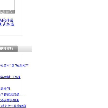
 哀思悼忠
热点新闻
练陪伴最
咪 训练成
功瘦身
 对方以为
时没敢动
视频排行
物皆可“盘”独觉相声
年种树1.7万棵
记者提问
码？答案竟然是……
头渚夜樱美如画
 精力付出堪比建楼