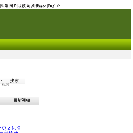
|
生活
|
图片
|
视频
|
访谈
|
新媒体
|
English
搜 索
视频
最新视频
：历史文化名