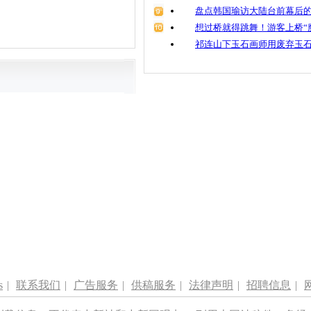
盘点韩国瑜访大陆台前幕后的
想过桥就得跳舞！游客上桥“
祁连山下玉石画师用废弃玉
s
|
联系我们
|
广告服务
|
供稿服务
|
法律声明
|
招聘信息
|