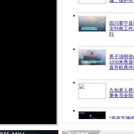
城，保护不
四川冕宁县
灾扑救工作
行
男子清明登
1050米悬
直升机悬停
九旬老人挤
乘务员全部
“所有车辆
开！”儿童
警急速救助