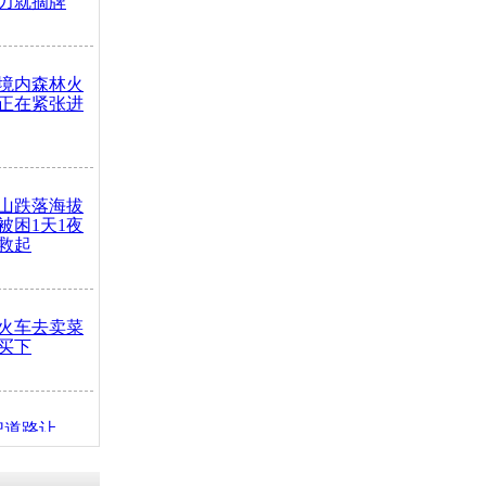
力就摘牌
境内森林火
正在紧张进
山跌落海拔
崖被困1天1夜
救起
火车去卖菜
买下
把道路让
突发疾病交