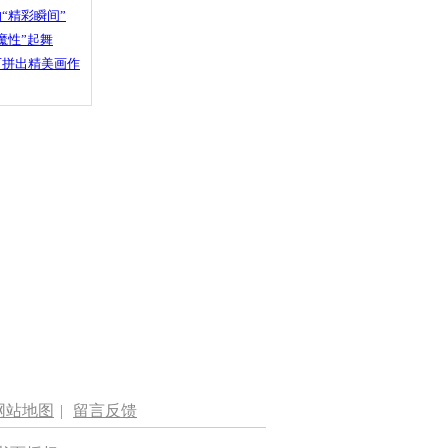
“精彩瞬间”
魔性”起舞
石拼出精美画作
网站地图
|
留言反馈