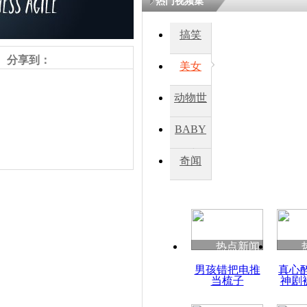
热门视频集
搞笑
四川一精神
病发持大锤
分享到：
美女
动物世
探访传承四
俗：近万民
界
BABY
英省亲送行
秀
奇闻
小伙骑车逆
崩溃 网上
因
责任编辑：【
王胤
】
热点新闻
四川兴文苗
男孩错把电推
真心
度苗族花山
当梳子
神剧