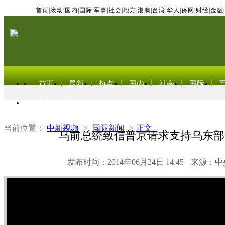
首页
|
滚动
|
国内
|
国际
|
军事
|
社会
|
地方
|
港澳
|
台湾
|
华人
|
侨网
|
财经
|
金融
|
首页
最新
热点
国内
社会
国际
东北亚电视网
当前位置：
中新视频
>
国际新闻
>
正文
乌前总统致信普京请求支持乌东部
发布时间：2014年06月24日 14:45
来源：中