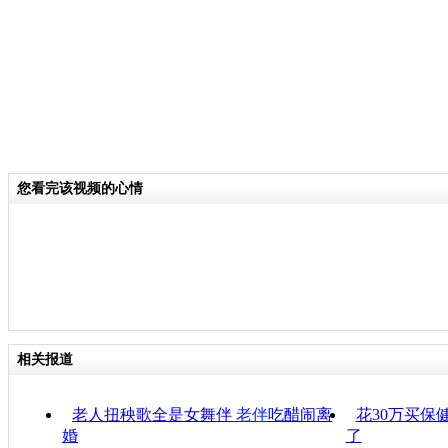
您看完该视频的心情
相关报道
老人扭秧歌全是女舞伴
老伴
吃醋闹离
花30万买保
婚
了