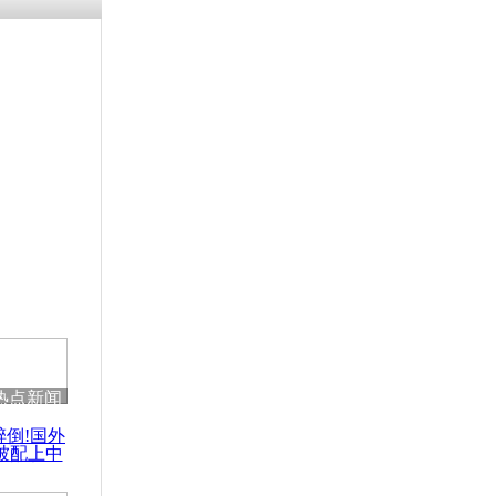
残疾男子因
砸银行
千年传统习
众为娥皇女
行被查情绪
回答崩溃原
热点新闻
乡上万人欢
醉倒!国外
节
被配上中
国民乐