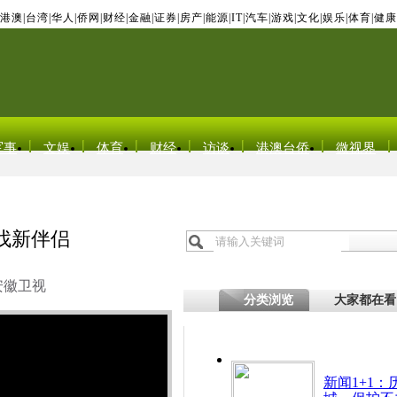
港澳
|
台湾
|
华人
|
侨网
|
财经
|
金融
|
证券
|
房产
|
能源
|
IT
|
汽车
|
游戏
|
文化
|
娱乐
|
体育
|
健康
军事
文娱
体育
财经
访谈
港澳台侨
微视界
找新伴侣
安徽卫视
分类浏览
大家都在看
新闻1+1