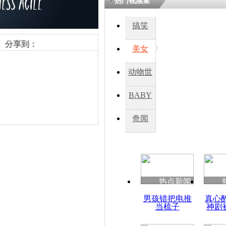
热门视频集
搞笑
四川一精神
病发持大锤
分享到：
美女
动物世
探访传承四
俗：近万民
界
BABY
英省亲送行
秀
奇闻
小伙骑车逆
崩溃 网上
因
责任编辑：【
王胤
】
热点新闻
四川兴文苗
男孩错把电推
真心
度苗族花山
当梳子
神剧