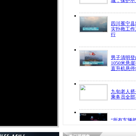
城，保护不
四川冕宁县
灾扑救工作
行
男子清明登
1050米悬
直升机悬停
九旬老人挤
乘务员全部
“所有车辆
开！”儿童
警急速救助