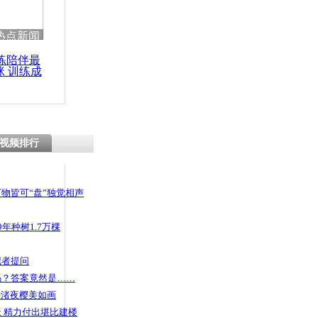
 哀思悼忠
热点新闻
练陪伴最
咪 训练成
功瘦身
老伴去整容
新伴侣
视频排行
物皆可“盘”独觉相声
年种树1.7万棵
记者提问
码？答案竟然是……
头渚夜樱美如画
 精力付出堪比建楼