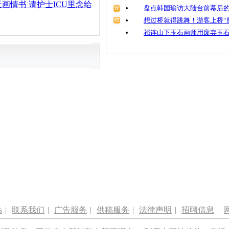
天画情书 请护士ICU里念给
盘点韩国瑜访大陆台前幕后的
想过桥就得跳舞！游客上桥“
祁连山下玉石画师用废弃玉
s
|
联系我们
|
广告服务
|
供稿服务
|
法律声明
|
招聘信息
|