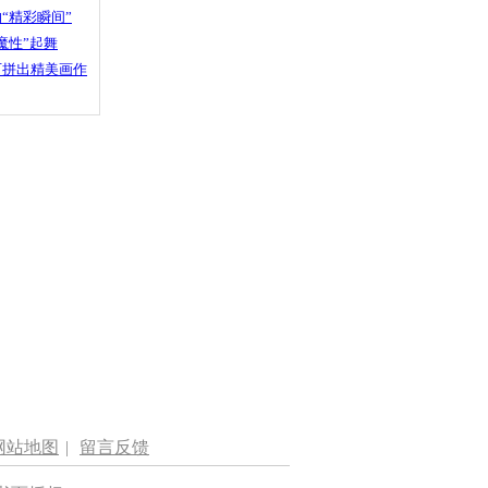
“精彩瞬间”
魔性”起舞
石拼出精美画作
网站地图
|
留言反馈