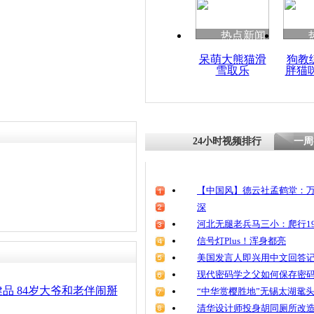
清明祭英烈
魂
热点新闻
呆萌大熊猫滑
狗教
雪取乐
胖猫
四川太婆逼
只为帮其找
24小时视频排行
一周
【中国风】德云社孟鹤堂：万
深
河北无腿老兵马三小：爬行19
信号灯Plus！浑身都亮
美国发言人即兴用中文回答
现代密码学之父如何保存密
健品 84岁大爷和老伴闹掰
“中华赏樱胜地”无锡太湖鼋
清华设计师投身胡同厕所改造