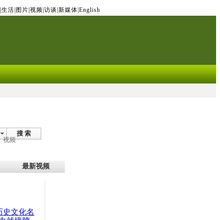
|
生活
|
图片
|
视频
|
访谈
|
新媒体
|
English
搜 索
视频
最新视频
：历史文化名