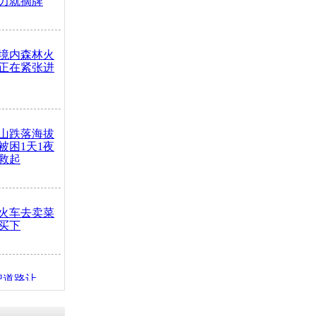
力就摘牌
境内森林火
正在紧张进
山跌落海拔
崖被困1天1夜
救起
火车去卖菜
买下
把道路让
突发疾病交