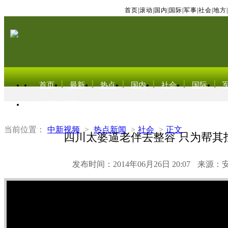
首页
|
滚动
|
国内
|
国际
|
军事
|
社会
|
地方
|
首页
最新
热点
国内
社会
国际
东北亚电视网
当前位置：
中新视频
>
热点新闻
>
社会
>
正文
四川太婆逼老伴去整容 只为帮其
发布时间：2014年06月26日 20:07
来源：