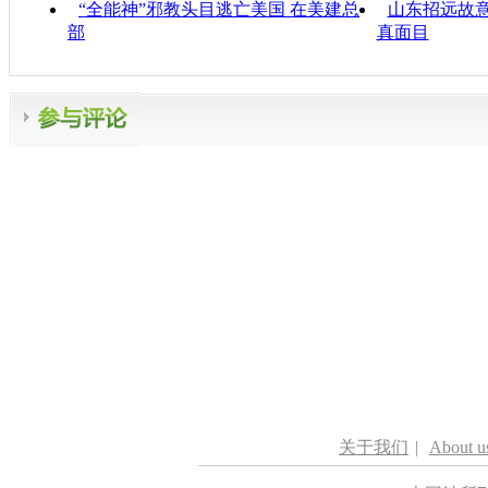
“全能神”邪教头目逃亡美国 在美建总
山东招远故意
部
真面目
关于我们
|
About u