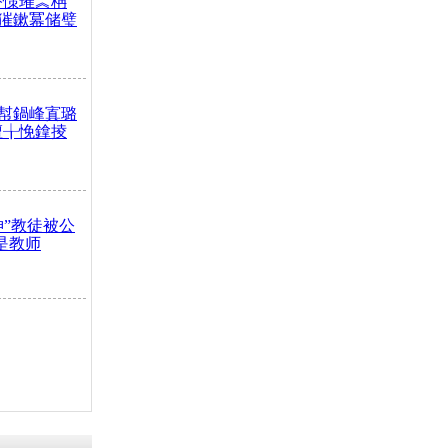
嶅憡璀︽柟
獕鏉冪储璧
幇鍋峰寘璐
澶╁悗鎿掕
神”教徒被公
是教师