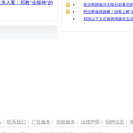
杀人案：邪教"全能神"的
盘点韩国瑜访大陆台前幕后的
想过桥就得跳舞！游客上桥“
祁连山下玉石画师用废弃玉
s
|
联系我们
|
广告服务
|
供稿服务
|
法律声明
|
招聘信息
|