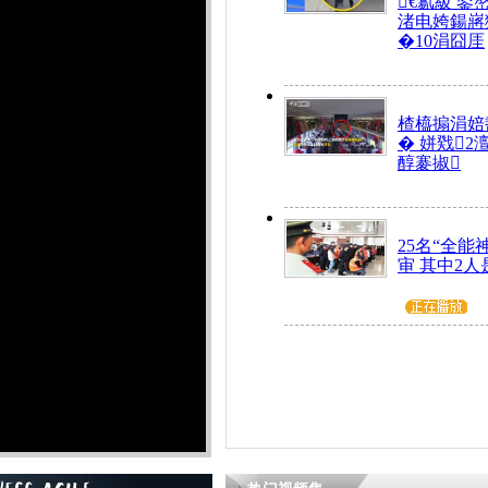
€氱級 鍙
渚电姱鍚嶈
�10涓囧厓
楂橀搧涓婄
� 姘戣2
醇褰掓
25名“全能
审 其中2人