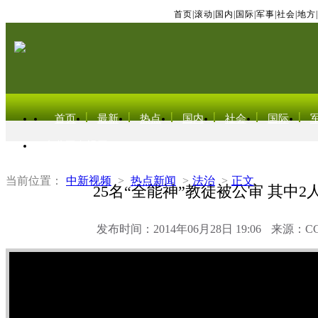
首页
|
滚动
|
国内
|
国际
|
军事
|
社会
|
地方
|
首页
最新
热点
国内
社会
国际
东北亚电视网
当前位置：
中新视频
>
热点新闻
>
法治
>
正文
25名“全能神”教徒被公审 其中2
发布时间：2014年06月28日 19:06
来源：C