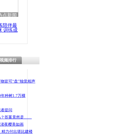
热点新闻
练陪伴最
咪 训练成
功瘦身
视频排行
物皆可“盘”独觉相声
年种树1.7万棵
记者提问
码？答案竟然是……
头渚夜樱美如画
 精力付出堪比建楼