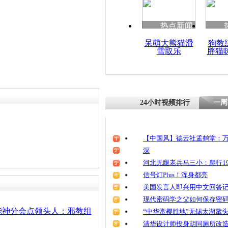
热点新闻
呆萌大熊猫滑
狗教
雪取乐
胖猫
24小时视频排行
一周
【中国风】德云社孟鹤堂：万
深
河北无腿老兵马三小：爬行19
信号灯Plus！浑身都亮
美国发言人即兴用中文回答
现代密码学之父如何保存密
能神分会点领头人：邪教组
“中华赏樱胜地”无锡太湖鼋
清华设计师投身胡同厕所改造