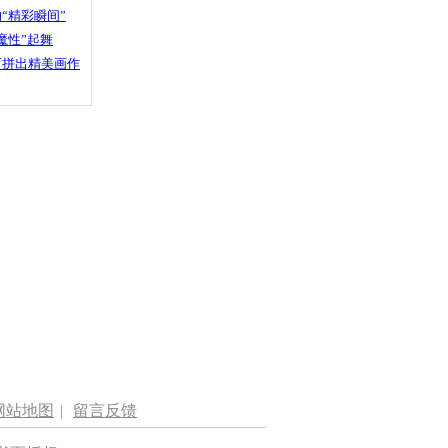
“精彩瞬间”
魔性”起舞
石拼出精美画作
网站地图
|
留言反馈