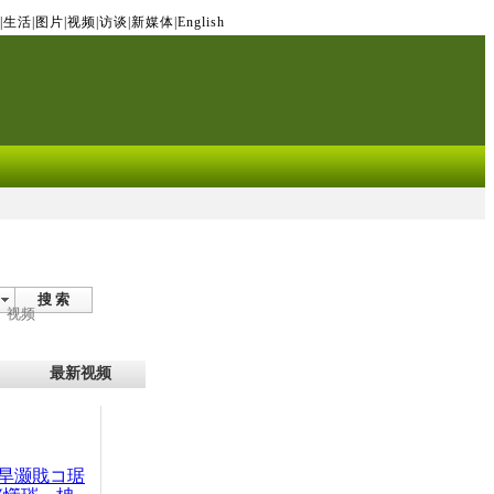
|
生活
|
图片
|
视频
|
访谈
|
新媒体
|
English
搜 索
视频
最新视频
旱灏戝コ琚