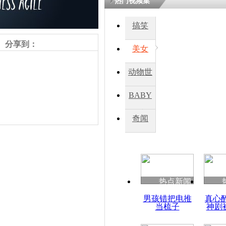
热门视频集
搞笑
分享到：
美女
动物世
界
BABY
秀
奇闻
责任编辑：【
杜海涛
】
热点新闻
男孩错把电推
真心
当梳子
神剧