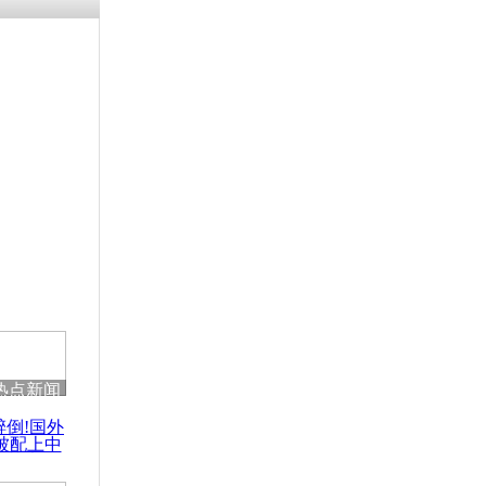
热点新闻
醉倒!国外
被配上中
国民乐