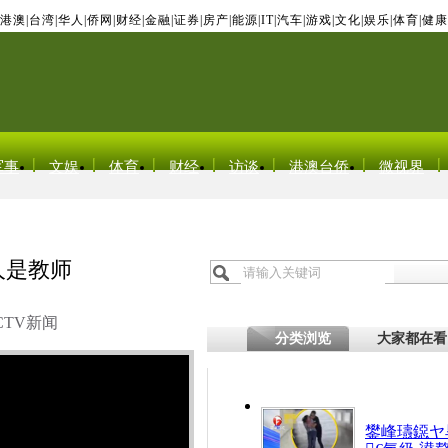
港澳
|
台湾
|
华人
|
侨网
|
财经
|
金融
|
证券
|
房产
|
能源
|
IT
|
汽车
|
游戏
|
文化
|
娱乐
|
体育
|
健康
军事
文娱
体育
财经
访谈
港澳台侨
微视界
人是教师
CTV新闻
分类浏览
大家都在看
鐢峰瓙鐚ヤ