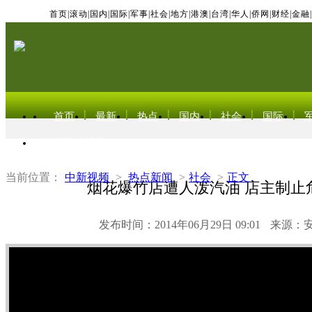
首页
|
滚动
|
国内
|
国际
|
军事
|
社会
|
地方
|
港澳
|
台湾
|
华人
|
侨网
|
财经
|
金融
|
首页
最新
热点
国内
社会
国际
东北亚电视网
当前位置：
中新视频
>
热点新闻
>
社会
>
正文
烟花爆竹店遭人泼汽油 店主制止
发布时间：2014年06月29日 09:01
来源：