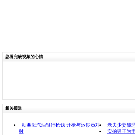
您看完该视频的心情
相关报道
劫匪泼汽油银行抢钱 开枪与运钞员对
老夫少妻酿悲
射
实拍男子为争