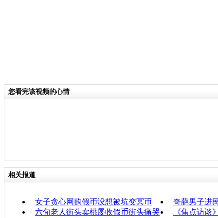
您看完该视频的心情
相关报道
女子贪心网购假币没想被坑变冥币
奇葩男子进
六旬老人街头卖桃屡收假币街头痛哭
《焦点访谈》