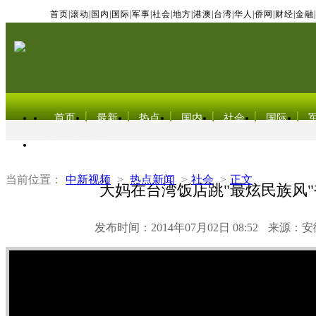
首页
|
滚动
|
国内
|
国际
|
军事
|
社会
|
地方
|
港澳
|
台湾
|
华人
|
侨网
|
财经
|
金融
|
首页
最新
热点
国内
社会
国际
东北亚电视网
当前位置：
中新视频
>
热点新闻
>
社会
>
正文
大妈在台湾饭店跳"最炫民族风
发布时间：2014年07月02日 08:52
来源：安