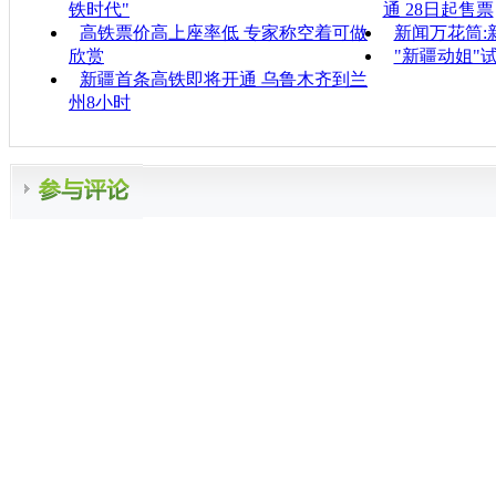
铁时代"
通 28日起售票
高铁票价高上座率低 专家称空着可做
新闻万花筒:
欣赏
"新疆动姐"
新疆首条高铁即将开通 乌鲁木齐到兰
州8小时