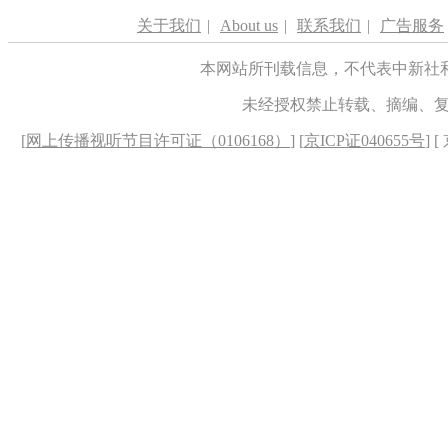
关于我们
|
About us
|
联系我们
|
广告服务
本网站所刊载信息，不代表中新社
未经授权禁止转载、摘编、
[
网上传播视听节目许可证（0106168）
] [
京ICP证040655号
] 