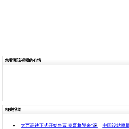
关键词：大西高铁 记者 体验
分类名称：
CNSTV
责
您看完该视频的心情
相关报道
大西高铁正式开始售票 秦晋将迎来"高
中国设站率