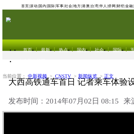
首页
|
滚动
|
国内
|
国际
|
军事
|
社会
|
地方
|
港澳
|
台湾
|
华人
|
侨网
|
财经
|
金融
|
首页
最新
热点
国内
社会
国际
东北亚电视网
当前位置：
中新视频
>
CNSTV
>
新闻纵览
>
正文
大西高铁通车首日 记者乘车体验
发布时间：2014年07月02日 08:15
来