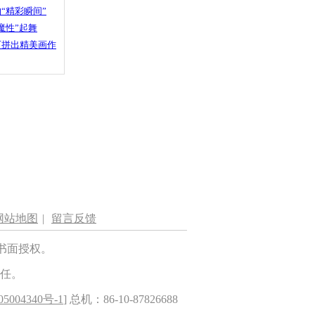
“精彩瞬间”
魔性”起舞
石拼出精美画作
网站地图
|
留言反馈
书面授权。
任。
5004340号-1
] 总机：86-10-87826688