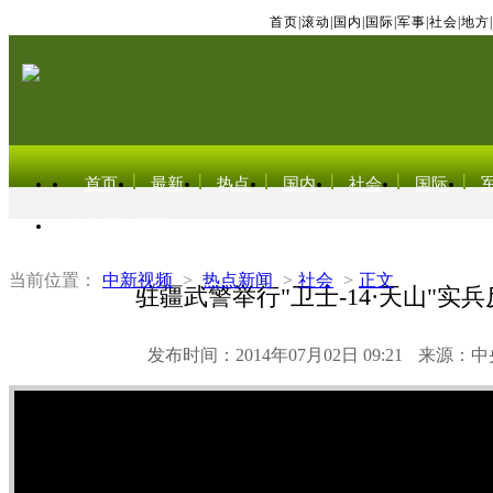
首页
|
滚动
|
国内
|
国际
|
军事
|
社会
|
地方
|
首页
最新
热点
国内
社会
国际
东北亚电视网
当前位置：
中新视频
>
热点新闻
>
社会
>
正文
驻疆武警举行"卫士-14·天山"实
发布时间：2014年07月02日 09:21
来源：中