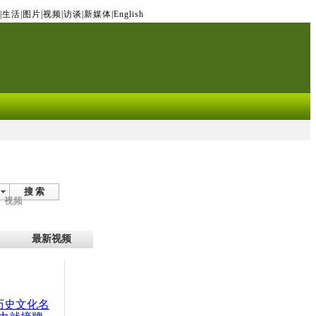
|
生活
|
图片
|
视频
|
访谈
|
新媒体
|
English
搜 索
视频
最新视频
：历史文化名