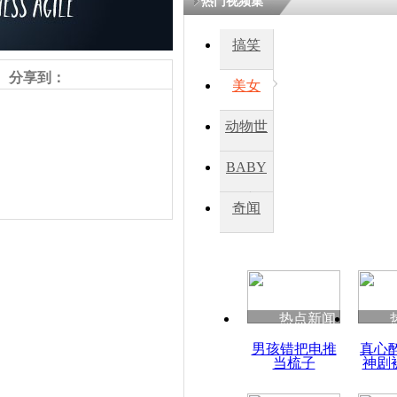
热门视频集
搞笑
四川一精神
病发持大锤
分享到：
美女
动物世
探访传承四
俗：近万民
界
BABY
英省亲送行
秀
奇闻
小伙骑车逆
崩溃 网上
因
责任编辑：【
王祎
】
热点新闻
四川兴文苗
男孩错把电推
真心
度苗族花山
当梳子
神剧