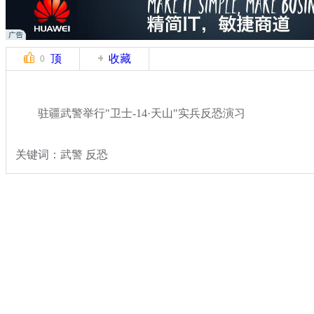
顶
收藏
0
驻疆武警举行"卫士-14·天山"实兵反恐演习
关键词：武警 反恐
分类名称：
热点新闻
反恐
标签：