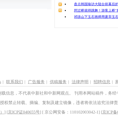
盘点韩国瑜访大陆台前幕后的
想过桥就得跳舞！游客上桥“
祁连山下玉石画师用废弃玉
s
|
联系我们
|
广告服务
|
供稿服务
|
法律声明
|
招聘信息
|
刊载信息，不代表中新社和中新网观点。 刊用本网站稿件，务经
授权禁止转载、摘编、复制及建立镜像，违者将依法追究法律责
8）
] [
京ICP证040655号
] [ 京公网安备：110102003042-1] [
京ICP备0