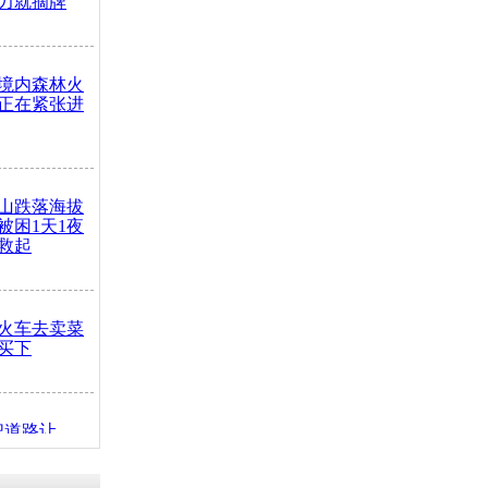
力就摘牌
境内森林火
正在紧张进
山跌落海拔
崖被困1天1夜
救起
火车去卖菜
买下
把道路让
突发疾病交