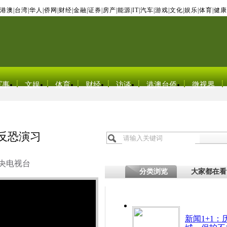
港澳
|
台湾
|
华人
|
侨网
|
财经
|
金融
|
证券
|
房产
|
能源
|
IT
|
汽车
|
游戏
|
文化
|
娱乐
|
体育
|
健康
军事
文娱
体育
财经
访谈
港澳台侨
微视界
兵反恐演习
央电视台
分类浏览
大家都在看
新闻1+1