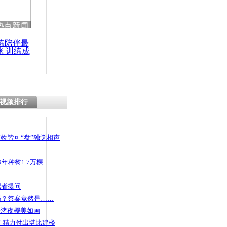
 哀思悼忠
热点新闻
练陪伴最
咪 训练成
功瘦身
警实兵反恐
视频排行
物皆可“盘”独觉相声
年种树1.7万棵
记者提问
码？答案竟然是……
头渚夜樱美如画
 精力付出堪比建楼