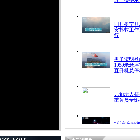
城，保护不
四川冕宁县
灾扑救工作
行
男子清明登
1050米悬
直升机悬停
九旬老人挤
乘务员全部
“所有车辆
开！”儿童
警急速救助