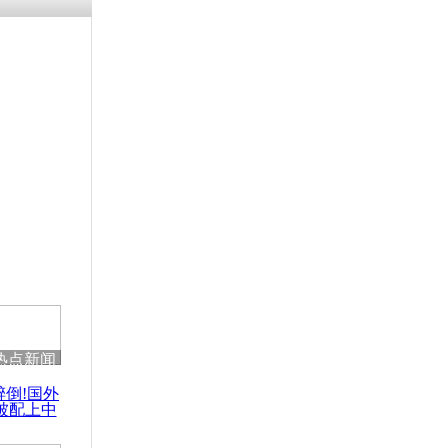
残疾男子因
砸银行
千年传统习
众为娥皇女
行被查情绪
回答崩溃原
热点新闻
乡上万人欢
醉倒!国外
节
被配上中
国民乐