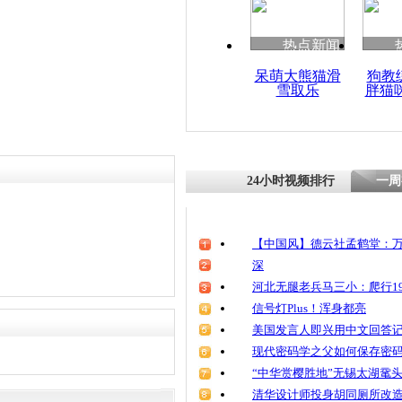
清明祭英烈
魂
热点新闻
呆萌大熊猫滑
狗教
雪取乐
胖猫
直击驻疆武
演习
24小时视频排行
一周
【中国风】德云社孟鹤堂：万
深
河北无腿老兵马三小：爬行19
信号灯Plus！浑身都亮
美国发言人即兴用中文回答
现代密码学之父如何保存密
“中华赏樱胜地”无锡太湖鼋
清华设计师投身胡同厕所改造