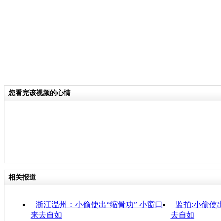
您看完该视频的心情
相关报道
浙江温州：小偷使出“缩骨功” 小窗口
监拍:小偷使
来去自如
去自如