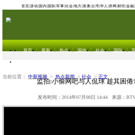
首页
|
滚动
|
国内
|
国际
|
军事
|
社会
|
地方
|
港澳
|
台湾
|
华人
|
侨网
|
财经
|
金融
|
首页
最新
热点
国内
社会
国际
东北亚电视网
当前位置：
中新视频
>
热点新闻
>
社会
>
正文
监拍:小偷网吧与人侃球 趁其困倦
发布时间：2014年07月08日 14:44
来源：BT