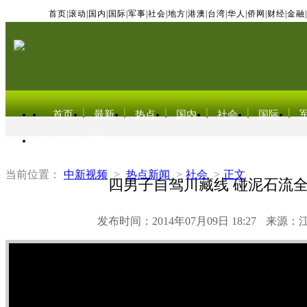
首页
|
滚动
|
国内
|
国际
|
军事
|
社会
|
地方
|
港澳
|
台湾
|
华人
|
侨网
|
财经
|
金融
|
首页
最新
热点
国内
社会
国际
东北亚电视网
当前位置：
中新视频
>
热点新闻
>
社会
>
正文
四男子自驾川藏线 碰泥石流
发布时间：2014年07月09日 18:27
来源：