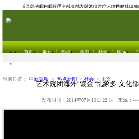
首页
|
滚动
|
国内
|
国际
|
军事
|
社会
|
地方
|
港澳
|
台湾
|
华人
|
侨网
|
财经
|
金融
|
首页
最新
热点
国内
社会
国际
东北亚电视网
当前位置：
中新视频
>
热点新闻
>
社会
>
正文
艺术院团海外"镀金"乱象多 文化
发布时间：2014年07月10日 22:14
来源：中