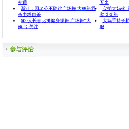
交通
五米
浙江：因老公不陪跳广场舞
大妈
怒吞
实拍大妈坐"
杀虫粉自杀
客引众怒
600人长春比拼健身操舞 广场舞“大
大妈手持长
妈”引关注
服