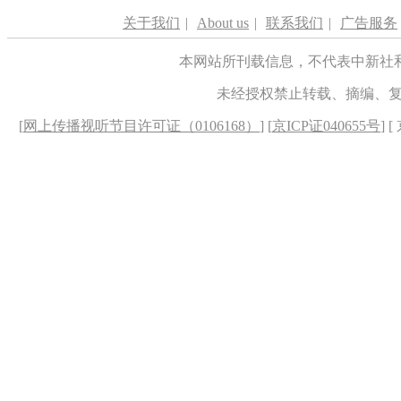
关于我们
|
About us
|
联系我们
|
广告服务
本网站所刊载信息，不代表中新社
未经授权禁止转载、摘编、
[
网上传播视听节目许可证（0106168）
] [
京ICP证040655号
] 