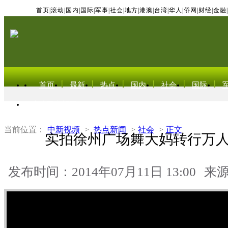
首页
|
滚动
|
国内
|
国际
|
军事
|
社会
|
地方
|
港澳
|
台湾
|
华人
|
侨网
|
财经
|
金融
|
首页
最新
热点
国内
社会
国际
东北亚电视网
当前位置：
中新视频
>
热点新闻
>
社会
>
正文
实拍徐州广场舞大妈转行万
发布时间：2014年07月11日 13:00
来