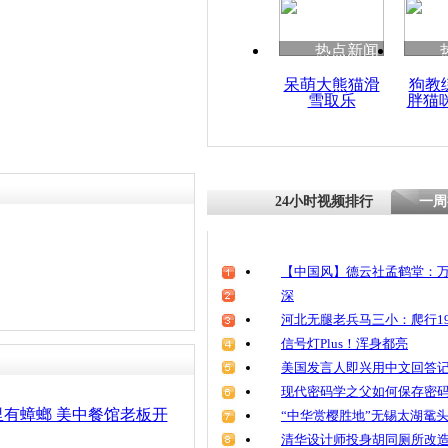
清明祭英烈
魂
热点新闻
呆萌大熊猫滑
狗教
雪取乐
胖猫
实拍店员与
当场吃掉菜
24小时视频排行
一周
【中国风】德云社孟鹤堂：万
深
河北无腿老兵马三小：爬行19
信号灯Plus！浑身都亮
美国发言人即兴用中文回答
现代密码学之父如何保存密
有蟑螂 美中餐馆老板开
“中华赏樱胜地”无锡太湖鼋
清华设计师投身胡同厕所改造