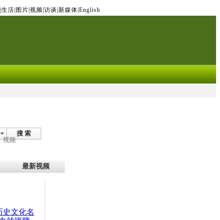
|
生活
|
图片
|
视频
|
访谈
|
新媒体
|
English
搜 索
视频
最新视频
：历史文化名