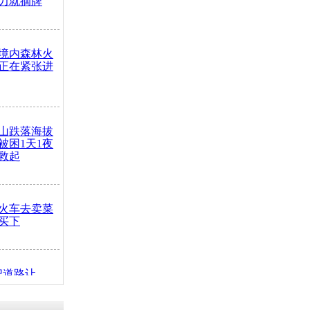
力就摘牌
境内森林火
正在紧张进
山跌落海拔
崖被困1天1夜
救起
火车去卖菜
买下
把道路让
突发疾病交