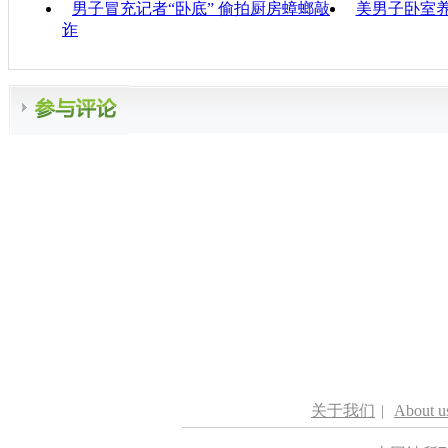
男子冒充记者“卧底” 偷拍厨房蟑螂敲
美男子卧室养
诈
关于我们
|
About u