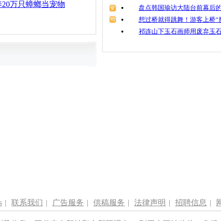
20万只蟑螂当宠物
盘点韩国瑜访大陆台前幕后的
想过桥就得跳舞！游客上桥“
祁连山下玉石画师用废弃玉
s
|
联系我们
|
广告服务
|
供稿服务
|
法律声明
|
招聘信息
|