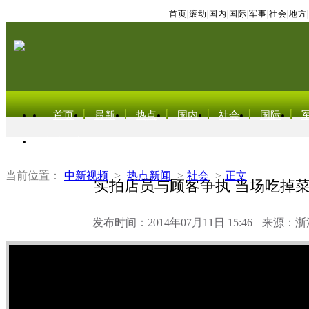
首页
|
滚动
|
国内
|
国际
|
军事
|
社会
|
地方
|
首页
最新
热点
国内
社会
国际
东北亚电视网
当前位置：
中新视频
>
热点新闻
>
社会
>
正文
实拍店员与顾客争执 当场吃掉
发布时间：2014年07月11日 15:46
来源：浙