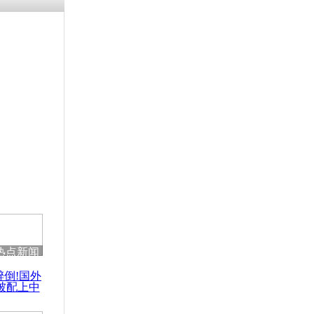
残疾男子因
砸银行
千年传统习
众为娥皇女
行被查情绪
回答崩溃原
热点新闻
乡上万人欢
醉倒!国外
节
被配上中
国民乐