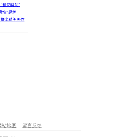
“精彩瞬间”
魔性”起舞
石拼出精美画作
网站地图
|
留言反馈