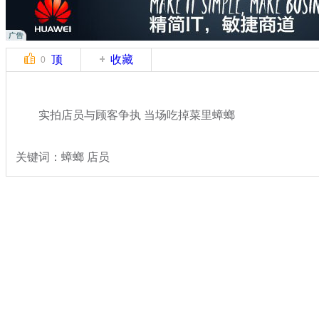
顶
收藏
0
实拍店员与顾客争执 当场吃掉菜里蟑螂
关键词：蟑螂 店员
分类名称：
热点新闻