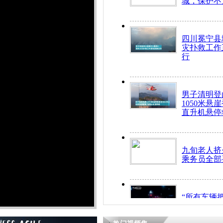
城，保护不
四川冕宁县
灾扑救工作
行
男子清明登
1050米悬
直升机悬停
九旬老人挤
乘务员全部
“所有车辆
开！”儿童
警急速救助