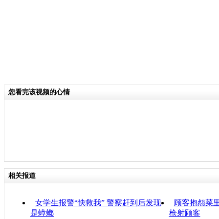
您看完该视频的心情
相关报道
女学生报警“快救我” 警察赶到后发现
顾客抱怨菜里
是蟑螂
枪射顾客