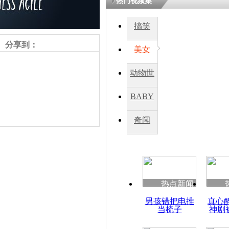
热门视频集
搞笑
四川一精神
病发持大锤
分享到：
美女
动物世
探访传承四
俗：近万民
界
BABY
英省亲送行
秀
奇闻
小伙骑车逆
崩溃 网上
因
责任编辑：【
王祎
】
热点新闻
四川兴文苗
男孩错把电推
真心
度苗族花山
当梳子
神剧