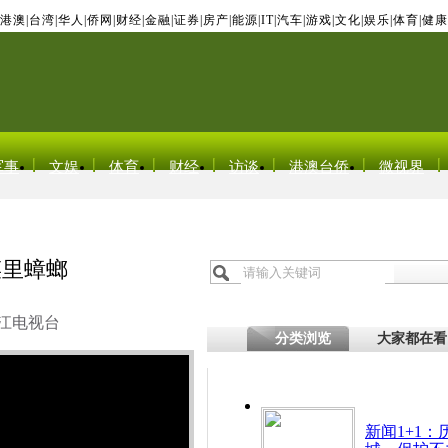
港澳
|
台湾
|
华人
|
侨网
|
财经
|
金融
|
证券
|
房产
|
能源
|
IT
|
汽车
|
游戏
|
文化
|
娱乐
|
体育
|
健康
军事
文娱
体育
财经
访谈
港澳台侨
微视界
菜里蟑螂
江电视台
分类浏览
大家都在看
新闻1+1