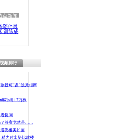
 哀思悼忠
热点新闻
练陪伴最
咪 训练成
功瘦身
顾客争执
里蟑螂
视频排行
物皆可“盘”独觉相声
年种树1.7万棵
记者提问
码？答案竟然是……
头渚夜樱美如画
 精力付出堪比建楼