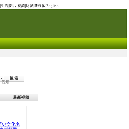
|
生活
|
图片
|
视频
|
访谈
|
新媒体
|
English
搜 索
视频
最新视频
：历史文化名