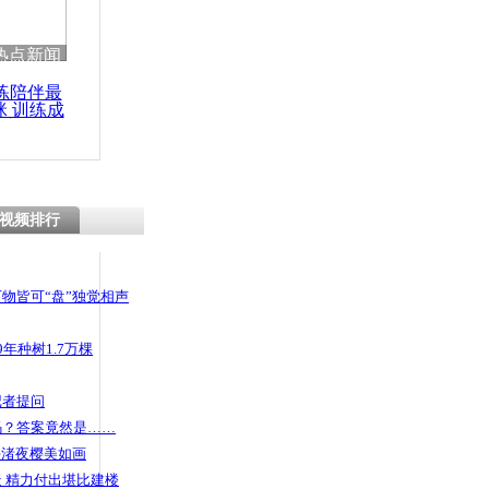
 哀思悼忠
热点新闻
练陪伴最
咪 训练成
功瘦身
殴真相 警
所引发冲突
视频排行
物皆可“盘”独觉相声
年种树1.7万棵
记者提问
码？答案竟然是……
头渚夜樱美如画
 精力付出堪比建楼