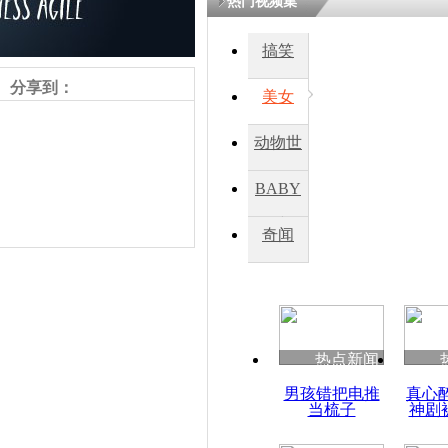
热门视频集
搞笑
四川一精神
病发持大锤
分享到：
美女
动物世
探访传承四
俗：近万民
界
BABY
英省亲送行
秀
奇闻
小伙骑车逆
崩溃 网上
因
责任编辑：【
杜海涛
】
热点新闻
四川兴文苗
男孩错把电推
真心
度苗族花山
当梳子
神剧