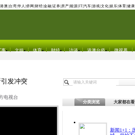
港澳
|
台湾
|
华人
|
侨网
|
财经
|
金融
|
证券
|
房产
|
能源
|
IT
|
汽车
|
游戏
|
文化
|
娱乐
|
体育
|
健康
军事
文娱
体育
财经
访谈
港澳台侨
微视界
所引发冲突
方电视台
分类浏览
大家都在看
新闻1+1