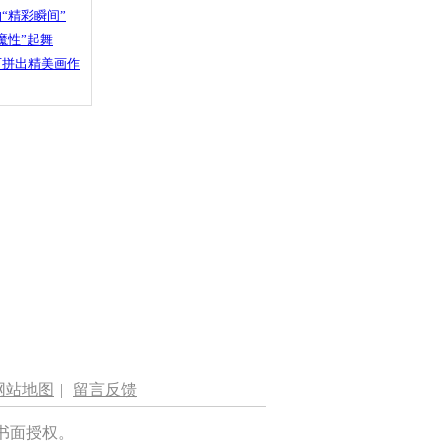
“精彩瞬间”
魔性”起舞
石拼出精美画作
网站地图
|
留言反馈
书面授权。