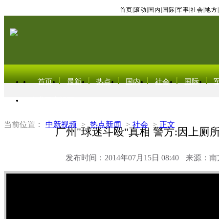
首页
|
滚动
|
国内
|
国际
|
军事
|
社会
|
地方
|
首页
最新
热点
国内
社会
国际
东北亚电视网
当前位置：
中新视频
>
热点新闻
>
社会
>
正文
广州"球迷斗殴"真相 警方:因上厕
发布时间：2014年07月15日 08:40
来源：南