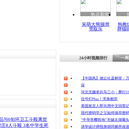
清明祭英烈
魂
热点新闻
呆萌大熊猫滑
狗教
雪取乐
胖猫
广州球迷斗
方:因上厕
24小时视频排行
一周
【中国风】德云社孟鹤堂：万
深
河北无腿老兵马三小：爬行19
信号灯Plus！浑身都亮
美国发言人即兴用中文回答
现代密码学之父如何保存密
品与6旬环卫工斗殴离世
“中华赏樱胜地”无锡太湖鼋
庄8人斗殴 3名中学生死
清华设计师投身胡同厕所改造