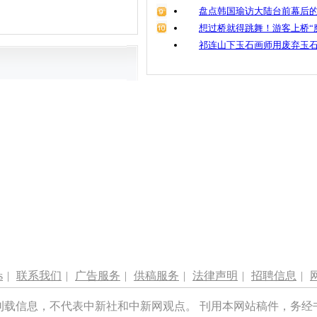
盘点韩国瑜访大陆台前幕后的
想过桥就得跳舞！游客上桥“
祁连山下玉石画师用废弃玉
s
|
联系我们
|
广告服务
|
供稿服务
|
法律声明
|
招聘信息
|
刊载信息，不代表中新社和中新网观点。 刊用本网站稿件，务经