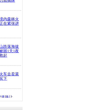
力就摘牌
境内森林火
正在紧张进
山跌落海拔
崖被困1天1夜
救起
火车去卖菜
买下
把道路让
突发疾病交