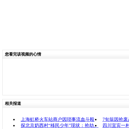
您看完该视频的心情
相关报道
上海虹桥火车站商户因琐事流血斗殴
7旬翁因抢废
探北京奶西村“移民少年”现状：抢劫、
四川宜宾一村