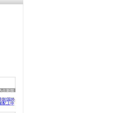
残疾男子因
砸银行
千年传统习
众为娥皇女
行被查情绪
回答崩溃原
热点新闻
乡上万人欢
醉倒!国外
节
被配上中
国民乐