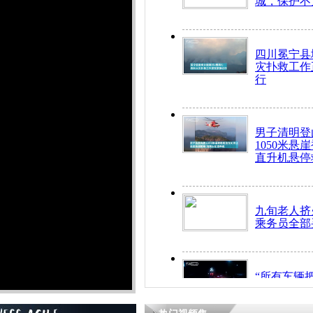
城，保护不
四川冕宁县
灾扑救工作
行
男子清明登
1050米悬
直升机悬停
九旬老人挤
乘务员全部
“所有车辆
开！”儿童
警急速救助