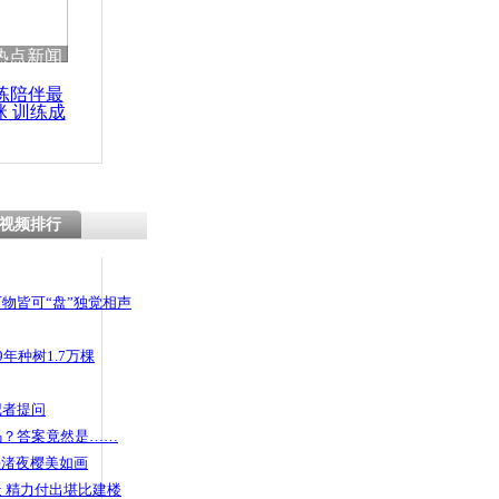
热点新闻
练陪伴最
咪 训练成
功瘦身
视频排行
物皆可“盘”独觉相声
年种树1.7万棵
记者提问
码？答案竟然是……
头渚夜樱美如画
 精力付出堪比建楼