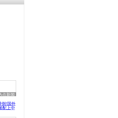
热点新闻
醉倒!国外
被配上中
国民乐