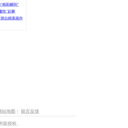
“精彩瞬间”
魔性”起舞
石拼出精美画作
网站地图
|
留言反馈
书面授权。