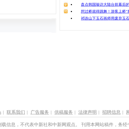
盘点韩国瑜访大陆台前幕后的
想过桥就得跳舞！游客上桥“
祁连山下玉石画师用废弃玉
s
|
联系我们
|
广告服务
|
供稿服务
|
法律声明
|
招聘信息
|
刊载信息，不代表中新社和中新网观点。 刊用本网站稿件，务经