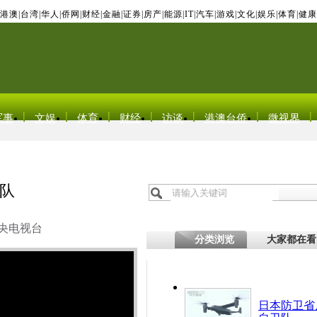
港澳
|
台湾
|
华人
|
侨网
|
财经
|
金融
|
证券
|
房产
|
能源
|
IT
|
汽车
|
游戏
|
文化
|
娱乐
|
体育
|
健康
军事
文娱
体育
财经
访谈
港澳台侨
微视界
队
央电视台
分类浏览
大家都在看
日本防卫省