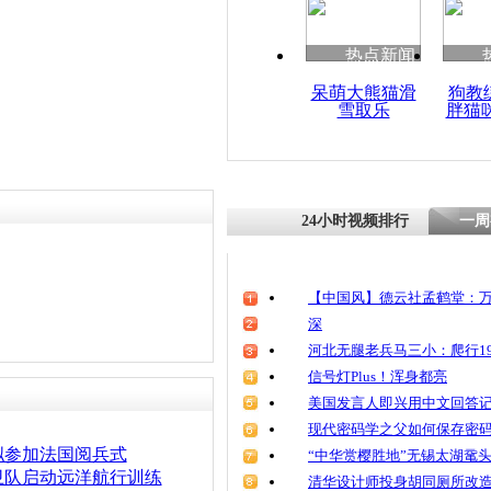
热点新闻
呆萌大熊猫滑
狗教
雪取乐
胖猫
24小时视频排行
一周
【中国风】德云社孟鹤堂：万
深
河北无腿老兵马三小：爬行19
信号灯Plus！浑身都亮
美国发言人即兴用中文回答
现代密码学之父如何保存密
拟参加法国阅兵式
“中华赏樱胜地”无锡太湖鼋
卫队启动远洋航行训练
清华设计师投身胡同厕所改造