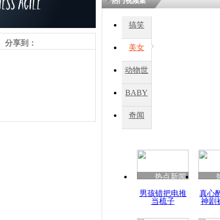
热门视频集
搞笑
分享到：
美女
动物世
界
BABY
秀
奇闻
责任编辑：【
杜海涛
】
热点新闻
男孩错把电推
真心
当梳子
神剧