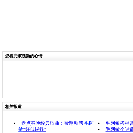
您看完该视频的心情
相关报道
盘点春晚经典歌曲：费翔动感
毛阿
毛阿敏搭档曾
敏
"好似蝴蝶"
毛阿敏个唱遭