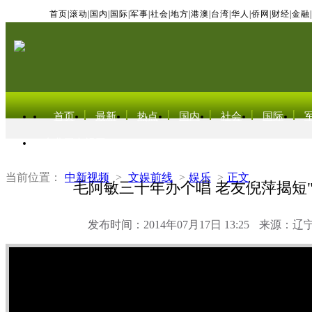
首页
|
滚动
|
国内
|
国际
|
军事
|
社会
|
地方
|
港澳
|
台湾
|
华人
|
侨网
|
财经
|
金融
|
首页
最新
热点
国内
社会
国际
东北亚电视网
当前位置：
中新视频
>
文娱前线
>
娱乐
>
正文
毛阿敏三十年办个唱 老友倪萍揭短"
发布时间：2014年07月17日 13:25
来源：辽