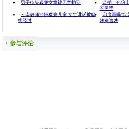
男子街头猥亵女童被无意拍到
监拍：色狼电
不罢手
云南教师涉嫌猥亵儿童 女生讲诉被骚
印度再曝"惩
扰经过
妹妹遭殃