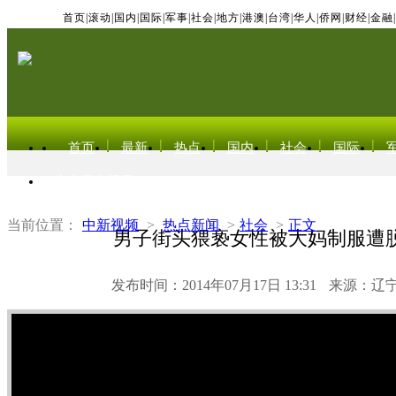
首页
|
滚动
|
国内
|
国际
|
军事
|
社会
|
地方
|
港澳
|
台湾
|
华人
|
侨网
|
财经
|
金融
|
首页
最新
热点
国内
社会
国际
东北亚电视网
当前位置：
中新视频
>
热点新闻
>
社会
>
正文
男子街头猥亵女性被大妈制服遭
发布时间：2014年07月17日 13:31
来源：辽