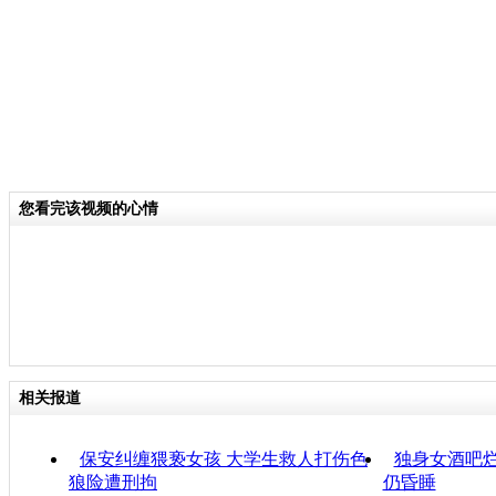
您看完该视频的心情
相关报道
保安纠缠猥亵女孩 大学生救人打伤色
独身女酒吧烂
狼险遭刑拘
仍昏睡