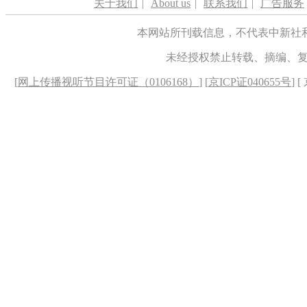
关于我们
|
About us
|
联系我们
|
广告服务
本网站所刊载信息，不代表中新社
未经授权禁止转载、摘编、
[
网上传播视听节目许可证（0106168）
] [
京ICP证040655号
] 