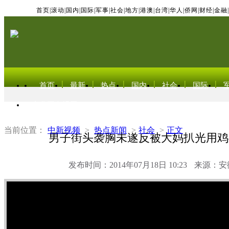
首页
|
滚动
|
国内
|
国际
|
军事
|
社会
|
地方
|
港澳
|
台湾
|
华人
|
侨网
|
财经
|
金融
|
首页
最新
热点
国内
社会
国际
东北亚电视网
当前位置：
中新视频
>
热点新闻
>
社会
>
正文
男子街头袭胸未遂反被大妈扒光用鸡
发布时间：2014年07月18日 10:23
来源：安