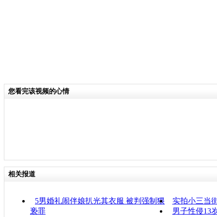
您看完该视频的心情
相关报道
5男婚礼闹伴娘扒光其衣服 被判强制猥
实拍小三当
亵罪
男子性侵13