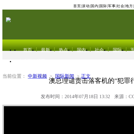
首页
|
滚动
|
国内
|
国际
|
军事
|
社会
|
地方
|
首页
最新
热点
国内
社会
国际
东北亚电视网
当前位置：
中新视频
>
国际新闻
>
正文
澳总理谴责击落客机的"犯罪行
发布时间：2014年07月18日 13:32
来源：C