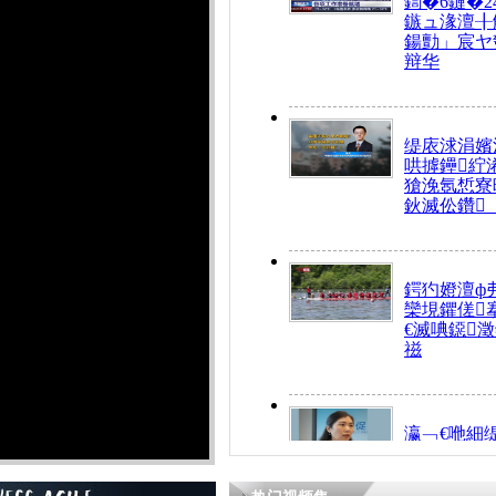
鍧�6鏈�2
鏃ュ湪澶╂
鍚勯」宸ヤ
辩华
缇庡浗涓嬪
哄摢鑸紵
獊浼氬惁寮
鈥滅伀鑽
鍔犳嬁澶ф
欒垷鑺傞
€滅唺鐚
禌
瀛﹁€咃細
€间笢鍗椾
解€滆劚閽
姪鎺ㄤ腑鍥