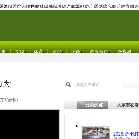
港澳
|
台湾
|
华人
|
侨网
|
财经
|
金融
|
证券
|
房产
|
能源
|
IT
|
汽车
|
游戏
|
文化
|
娱乐
|
体育
|
健康
军事
文娱
体育
财经
访谈
港澳台侨
微视界
为"
CTV新闻
分类浏览
大家都在看
2025澶忓