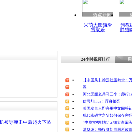
热点新闻
呆萌大熊猫滑
狗教
雪取乐
胖猫
24小时视频排行
一周
【中国风】德云社孟鹤堂：万
深
河北无腿老兵马三小：爬行19
信号灯Plus！浑身都亮
美国发言人即兴用中文回答
现代密码学之父如何保存密
客机被导弹击中后起火下坠
“中华赏樱胜地”无锡太湖鼋
清华设计师投身胡同厕所改造