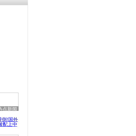
涓ㄥ浗闄呰
褰圭┖鍐涗
-10CE缁
妫€楠岋紝
浗鍏虫敞涓
击落客机的
热点新闻
醉倒!国外
被配上中
国民乐