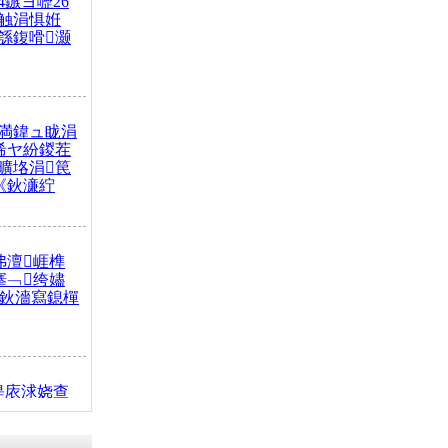
4鏃ヨ嚦26
触涓惧姙
綔鍑嗗灏
満鍏ュ眬涓
浠ヤ紛鍐茬
曠垎涓笢
《鈥濓紵
弗澶崕榫
搴﹁绔嬧
澂鈥濇寫鎴樿
缇庡浗娆查
簹涓庝腑鍥
┾€濓紝鍙嶅
解€斾笢鐩