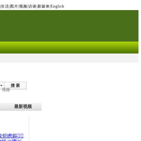
|
生活
|
图片
|
视频
|
访谈
|
新媒体
|
English
搜 索
视频
最新视频
杈炬矁鏂