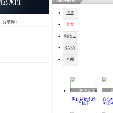
热门视频集
熷悎浣� 
瘑灞€
搞笑
分享到：
美女
娉板浗閫€
笂灏嗭細姝�
动物世
忓彈瀹炴垬
鍚稿紩澶氬
界
ㄤ笘鐣岃
BABY
秀
奇闻
澳总理谴责
犯罪行为
热点新闻
责任编辑：【
杜海涛
】
男孩错把电推
真心
当梳子
神剧