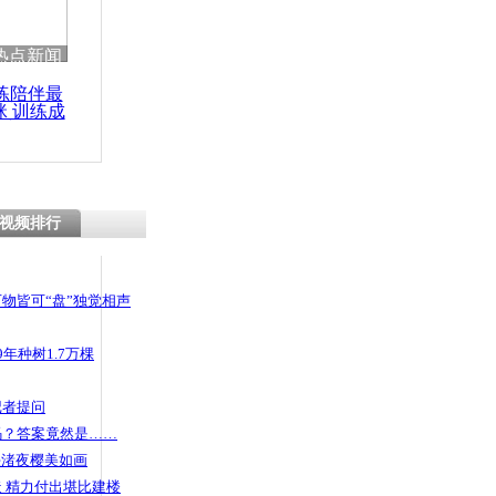
热点新闻
练陪伴最
咪 训练成
功瘦身
视频排行
物皆可“盘”独觉相声
年种树1.7万棵
记者提问
码？答案竟然是……
头渚夜樱美如画
 精力付出堪比建楼