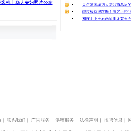
毁客机上华人夫妇照片公布
盘点韩国瑜访大陆台前幕后的
想过桥就得跳舞！游客上桥“
祁连山下玉石画师用废弃玉
s
|
联系我们
|
广告服务
|
供稿服务
|
法律声明
|
招聘信息
|