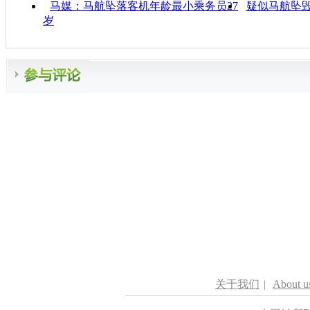
马媒：马航坠落客机年龄最小乘务员27
疑似马航坠
岁
关于我们
|
About u