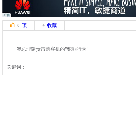
顶
收藏
0
澳总理谴责击落客机的"犯罪行为"
关键词：
分类名称：
国际新闻
马航MH17坠毁
标签：
专题：
马航一客机在俄乌边境坠毁