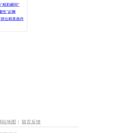
“精彩瞬间”
魔性”起舞
石拼出精美画作
网站地图
|
留言反馈