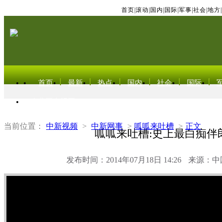
首页
|
滚动
|
国内
|
国际
|
军事
|
社会
|
地方
|
首页
最新
热点
国内
社会
国际
东北亚电视网
当前位置：
中新视频
>
中新网事
>
呱呱来吐槽
>
正文
呱呱来吐槽:史上最白痴伴
发布时间：2014年07月18日 14:26
来源：中