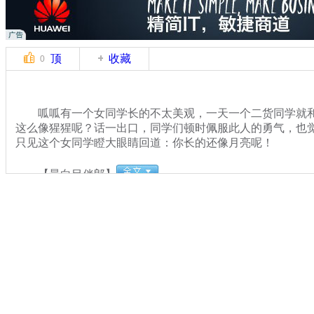
顶
收藏
0
呱呱有一个女同学长的不太美观，一天一个二货同学就和
这么像猩猩呢？话一出口，同学们顿时佩服此人的勇气，也
只见这个女同学瞪大眼睛回道：你长的还像月亮呢！
【最白目伴郎】
关键词：中新网事 呱呱来吐槽
分类名称：
中新网事