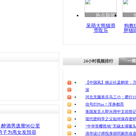
热点新闻
呆萌大熊猫滑
狗教
雪取乐
胖猫
24小时视频排行
一周
【中国风】德云社孟鹤堂：万
深
河北无腿老兵马三小：爬行19
信号灯Plus！浑身都亮
美国发言人即兴用中文回答
现代密码学之父如何保存密
醉酒男逃窜90公里
“中华赏樱胜地”无锡太湖鼋
男子为甩女友毁容
清华设计师投身胡同厕所改造