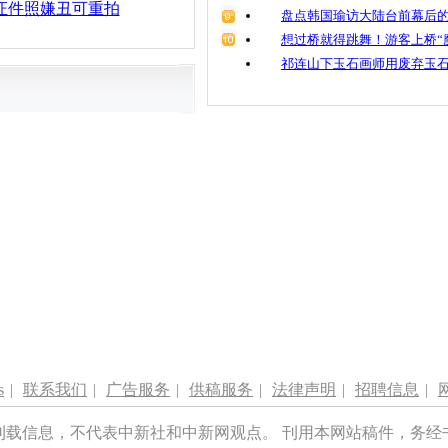
证件照嫌丑可重拍
盘点韩国瑜访大陆台前幕后的
想过桥就得跳舞！游客上桥“
祁连山下玉石画师用废弃玉
s
|
联系我们
|
广告服务
|
供稿服务
|
法律声明
|
招聘信息
|
刊载信息，不代表中新社和中新网观点。 刊用本网站稿件，务经