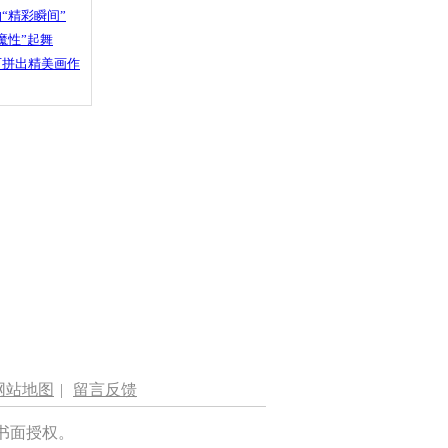
“精彩瞬间”
魔性”起舞
石拼出精美画作
网站地图
|
留言反馈
书面授权。