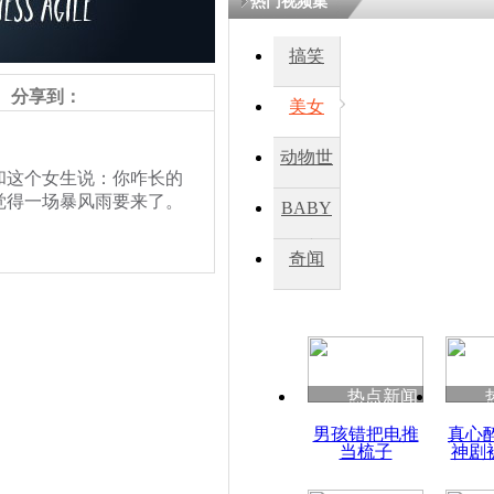
热门视频集
搞笑
分享到：
美女
动物世
这个女生说：你咋长的
界
觉得一场暴风雨要来了。
BABY
秀
奇闻
热点新闻
男孩错把电推
真心
当梳子
神剧
责任编辑：【
王祎
】