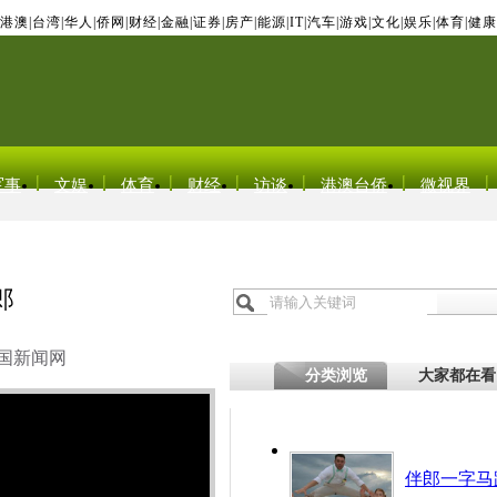
港澳
|
台湾
|
华人
|
侨网
|
财经
|
金融
|
证券
|
房产
|
能源
|
IT
|
汽车
|
游戏
|
文化
|
娱乐
|
体育
|
健康
军事
文娱
体育
财经
访谈
港澳台侨
微视界
郎
国新闻网
分类浏览
大家都在看
伴郎一字马