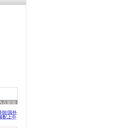
热点新闻
醉倒!国外
被配上中
国民乐