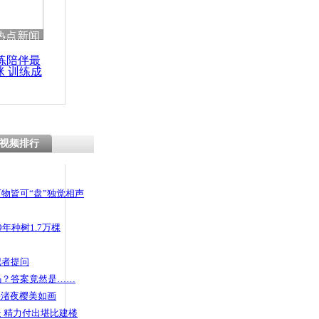
热点新闻
练陪伴最
咪 训练成
功瘦身
视频排行
物皆可“盘”独觉相声
年种树1.7万棵
记者提问
码？答案竟然是……
头渚夜樱美如画
 精力付出堪比建楼