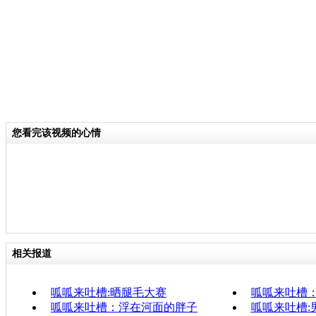
您看完该视频的心情
相关报道
呱呱来吐槽:晒腿毛大赛
呱呱来吐槽：
呱呱来吐槽：浮在河面的胖子
呱呱来吐槽: