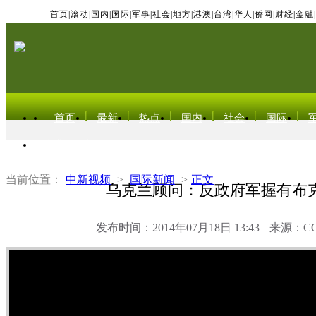
首页
|
滚动
|
国内
|
国际
|
军事
|
社会
|
地方
|
港澳
|
台湾
|
华人
|
侨网
|
财经
|
金融
|
首页
最新
热点
国内
社会
国际
东北亚电视网
当前位置：
中新视频
>
国际新闻
>
正文
乌克兰顾问：反政府军握有布
发布时间：2014年07月18日 13:43
来源：C