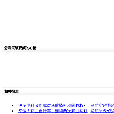
您看完该视频的心情
相关报道
波罗申科政府或借马航坠机稳固政权
马航空难遇
幸运！荷兰自行车手连续两次躲过马航
马航坠毁:俄