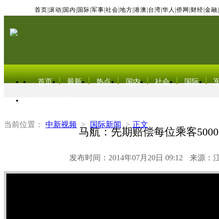
首页
|
滚动
|
国内
|
国际
|
军事
|
社会
|
地方
|
港澳
|
台湾
|
华人
|
侨网
|
财经
|
金融
|
首页
最新
热点
国内
社会
国际
东北亚电视网
当前位置：
中新视频
>
国际新闻
>
正文
马航：先期赔偿每位乘客500
发布时间：2014年07月20日 09:12
来源：