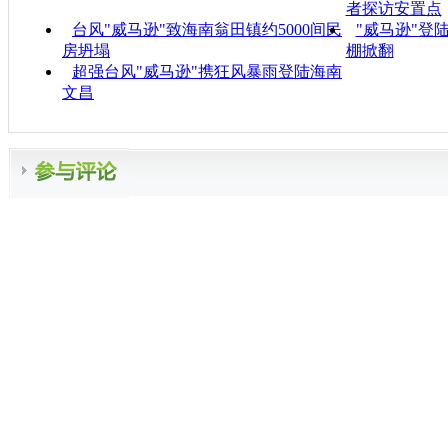
者探访安置点
台风"威马逊"致海南翁田镇约5000间民
"威马逊"登
房坍塌
棚掀翻
超强台风"威马逊"携狂风暴雨登陆海南
文昌