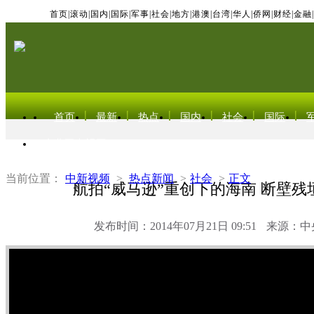
首页
|
滚动
|
国内
|
国际
|
军事
|
社会
|
地方
|
港澳
|
台湾
|
华人
|
侨网
|
财经
|
金融
|
首页
最新
热点
国内
社会
国际
东北亚电视网
当前位置：
中新视频
>
热点新闻
>
社会
>
正文
航拍“威马逊”重创下的海南 断壁残
发布时间：2014年07月21日 09:51
来源：中