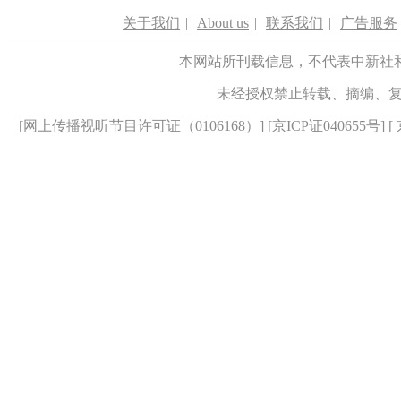
关于我们
|
About us
|
联系我们
|
广告服务
本网站所刊载信息，不代表中新社
未经授权禁止转载、摘编、
[
网上传播视听节目许可证（0106168）
] [
京ICP证040655号
] 