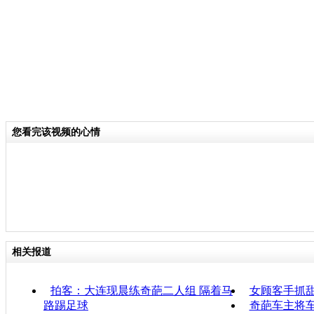
您看完该视频的心情
相关报道
拍客：大连现晨练奇葩二人组 隔着马
女顾客手抓
路踢足球
奇葩车主将车