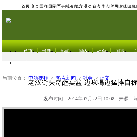
首页
|
滚动
|
国内
|
国际
|
军事
|
社会
|
地方
|
港澳
|
台湾
|
华人
|
侨网
|
财经
|
金融
|
首页
最新
热点
国内
社会
国际
东北亚电视网
当前位置：
中新视频
>
热点新闻
>
社会
>
正文
老汉街头奇葩卖盆 边吆喝边猛摔自
发布时间：2014年07月22日 10:08
来源：