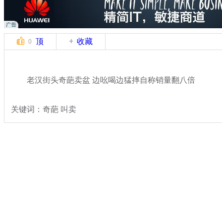
顶
收藏
0
老汉街头奇葩卖盆 边吆喝边猛摔自称销量翻八倍
关键词：奇葩 叫卖
分类名称：
热点新闻