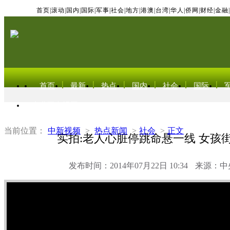
首页
|
滚动
|
国内
|
国际
|
军事
|
社会
|
地方
|
港澳
|
台湾
|
华人
|
侨网
|
财经
|
金融
|
首页
最新
热点
国内
社会
国际
东北亚电视网
当前位置：
中新视频
>
热点新闻
>
社会
>
正文
实拍:老人心脏停跳命悬一线 女孩
发布时间：2014年07月22日 10:34
来源：中