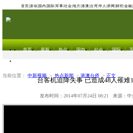
首页
|
滚动
|
国内
|
国际
|
军事
|
社会
|
地方
|
港澳
|
台湾
|
华人
|
侨网
|
财经
|
金融
|
首页
最新
热点
国内
社会
国际
东北亚电视网
当前位置：
中新视频
>
热点新闻
>
港澳台侨
>
正文
台客机迫降失事 已造成48人罹难
发布时间：2014年07月24日 08:21
来源：中