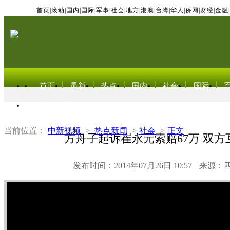
首页
|
滚动
|
国内
|
国际
|
军事
|
社会
|
地方
|
港澳
|
台湾
|
华人
|
侨网
|
财经
|
金融
|
首页
最新
热点
国内
社会
国际
东北亚电视网
当前位置：
中新视频
>
热点新闻
>
社会
>
正文
方舟子起诉崔永元索赔67万 双方
发布时间：2014年07月26日 10:57
来源：