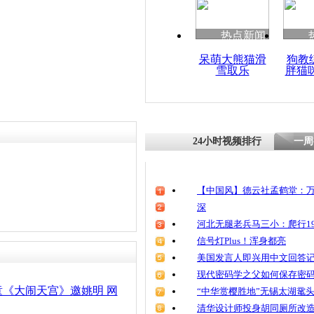
热点新闻
呆萌大熊猫滑
狗教
雪取乐
胖猫
24小时视频排行
一周
【中国风】德云社孟鹤堂：万
深
河北无腿老兵马三小：爬行19
信号灯Plus！浑身都亮
美国发言人即兴用中文回答
现代密码学之父如何保存密
《大闹天宫》邀姚明 网
“中华赏樱胜地”无锡太湖鼋
清华设计师投身胡同厕所改造