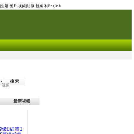
|
生活
|
图片
|
视频
|
访谈
|
新媒体
|
English
搜 索
视频
最新视频
晫鏉細澶