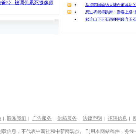
爸2》 被调侃累死摄像师
盘点韩国瑜访大陆台前幕后的
想过桥就得跳舞！游客上桥“
祁连山下玉石画师用废弃玉
s
|
联系我们
|
广告服务
|
供稿服务
|
法律声明
|
招聘信息
|
刊载信息，不代表中新社和中新网观点。 刊用本网站稿件，务经