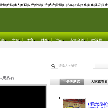
港澳
|
台湾
|
华人
|
侨网
|
财经
|
金融
|
证券
|
房产
|
能源
|
IT
|
汽车
|
游戏
|
文化
|
娱乐
|
体育
|
健康
军事
文娱
体育
财经
访谈
港澳台侨
微视界
央电视台
分类浏览
大家都在看
绡悆涓栫