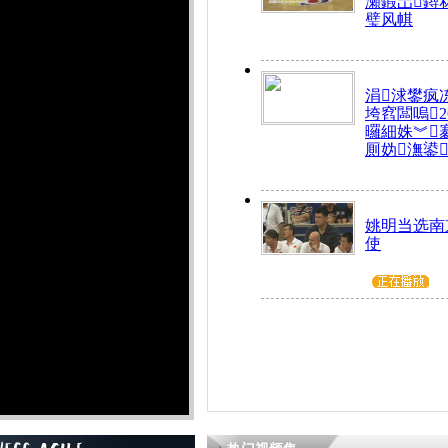
瀬鍜岀鐞
璧风帺
涓浗鐢疯
垮窞闆嗚
曪細姝︾
厠妫潕鍙
姚明当选南
使