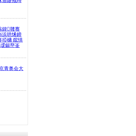
冧篃鑳戒竴
冻鍏竷骞
26浜哄悕鍗
褰掗槦 鑹惧
叆鍚嶅崟
京青奥会大