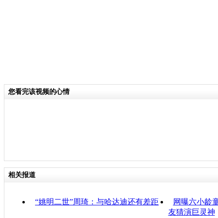
您看完该视频的心情
相关报道
“姚明二世”周琦：与哈达迪还有差距
网曝六小龄童
友猜演巨灵神