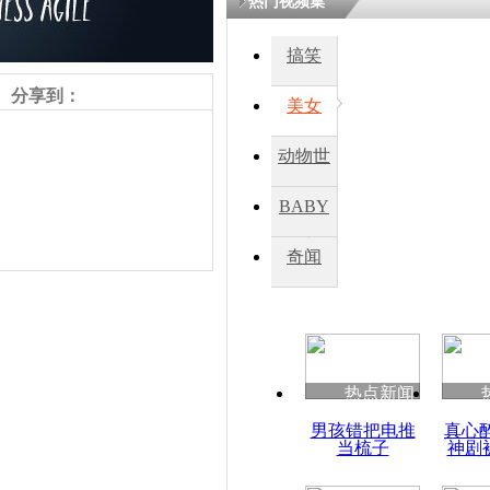
热门视频集
搞笑
分享到：
美女
动物世
界
BABY
秀
奇闻
责任编辑：【
王胤
】
热点新闻
男孩错把电推
真心
当梳子
神剧