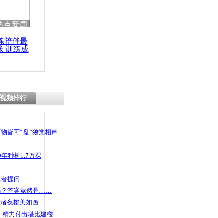
热点新闻
练陪伴最
咪 训练成
功瘦身
视频排行
物皆可“盘”独觉相声
年种树1.7万棵
记者提问
码？答案竟然是……
头渚夜樱美如画
 精力付出堪比建楼