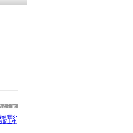
热点新闻
醉倒!国外
被配上中
国民乐