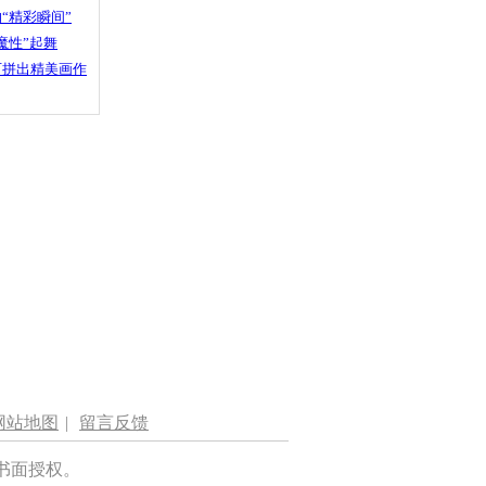
“精彩瞬间”
魔性”起舞
石拼出精美画作
网站地图
|
留言反馈
书面授权。