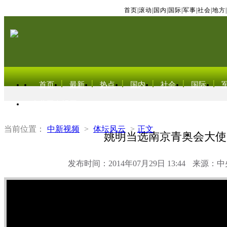
首页
|
滚动
|
国内
|
国际
|
军事
|
社会
|
地方
|
首页
最新
热点
国内
社会
国际
东北亚电视网
当前位置：
中新视频
>
体坛风云
>
正文
姚明当选南京青奥会大使
发布时间：2014年07月29日 13:44
来源：中