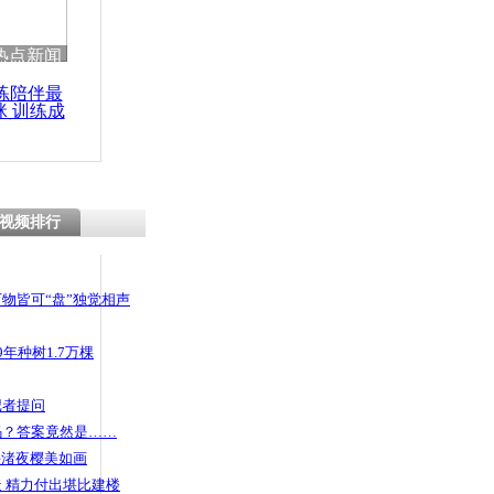
 哀思悼忠
热点新闻
练陪伴最
咪 训练成
功瘦身
上炫耀战利
微博报警
视频排行
物皆可“盘”独觉相声
年种树1.7万棵
记者提问
码？答案竟然是……
头渚夜樱美如画
 精力付出堪比建楼