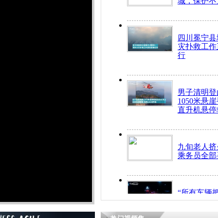
城，保护不
四川冕宁县
灾扑救工作
行
男子清明登
1050米悬
直升机悬停
九旬老人挤
乘务员全部
“所有车辆
开！”儿童
警急速救助