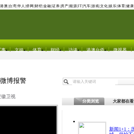
港澳
|
台湾
|
华人
|
侨网
|
财经
|
金融
|
证券
|
房产
|
能源
|
IT
|
汽车
|
游戏
|
文化
|
娱乐
|
体育
|
健康
军事
文娱
体育
财经
访谈
港澳台侨
微视界
客微博报警
安徽卫视
分类浏览
大家都在看
新闻1+1