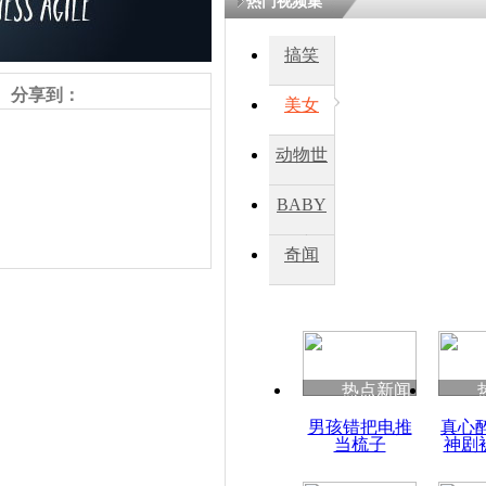
热门视频集
搞笑
四川一精神
病发持大锤
分享到：
美女
动物世
探访传承四
俗：近万民
界
BABY
英省亲送行
秀
奇闻
小伙骑车逆
崩溃 网上
因
责任编辑：【
王胤
】
热点新闻
四川兴文苗
男孩错把电推
真心
度苗族花山
当梳子
神剧