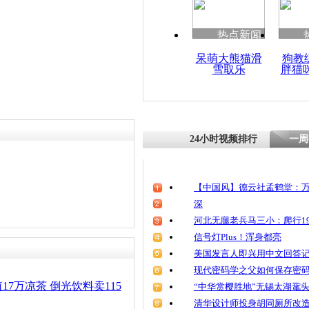
清明祭英烈
魂
热点新闻
呆萌大熊猫滑
狗教
雪取乐
胖猫
小偷公交车
品 女乘客
24小时视频排行
一周
【中国风】德云社孟鹤堂：万
深
河北无腿老兵马三小：爬行19
信号灯Plus！浑身都亮
美国发言人即兴用中文回答
现代密码学之父如何保存密
17万凉茶 倒光饮料卖115
“中华赏樱胜地”无锡太湖鼋
清华设计师投身胡同厕所改造