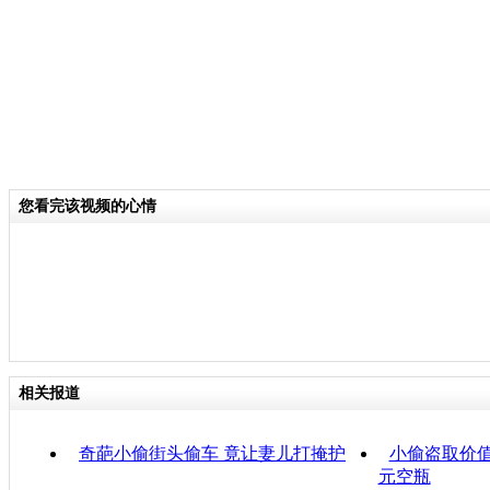
您看完该视频的心情
相关报道
奇葩小偷街头偷车 竟让妻儿打掩护
小偷盗取价值
元空瓶