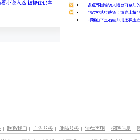
看小说入迷 被抓住仍拿
盘点韩国瑜访大陆台前幕后的
想过桥就得跳舞！游客上桥“
祁连山下玉石画师用废弃玉
s
|
联系我们
|
广告服务
|
供稿服务
|
法律声明
|
招聘信息
|