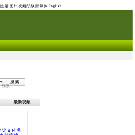
|
生活
|
图片
|
视频
|
访谈
|
新媒体
|
English
搜 索
视频
最新视频
：历史文化名