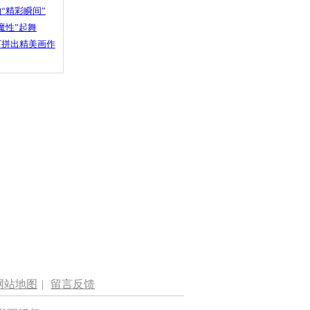
“精彩瞬间”
魔性”起舞
石拼出精美画作
网站地图
|
留言反馈