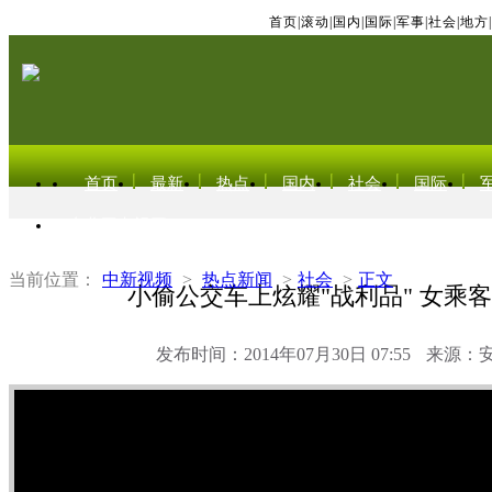
首页
|
滚动
|
国内
|
国际
|
军事
|
社会
|
地方
|
首页
最新
热点
国内
社会
国际
东北亚电视网
当前位置：
中新视频
>
热点新闻
>
社会
>
正文
小偷公交车上炫耀"战利品" 女乘
发布时间：2014年07月30日 07:55
来源：