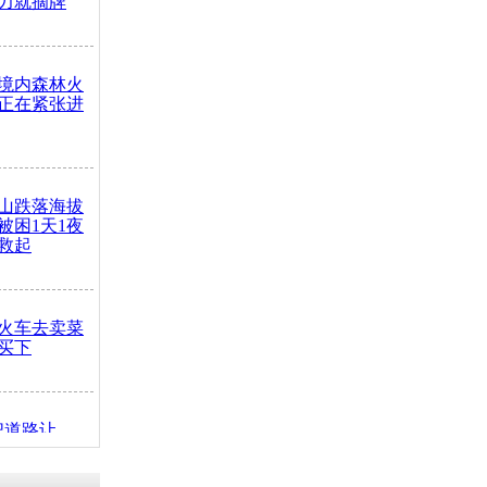
力就摘牌
境内森林火
正在紧张进
山跌落海拔
崖被困1天1夜
救起
火车去卖菜
买下
把道路让
突发疾病交