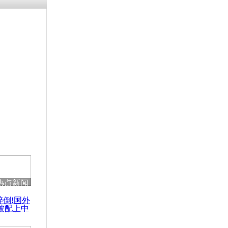
残疾男子因
砸银行
千年传统习
众为娥皇女
行被查情绪
回答崩溃原
热点新闻
乡上万人欢
醉倒!国外
节
被配上中
国民乐