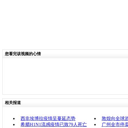
您看完该视频的心情
相关报道
西非埃博拉疫情呈蔓延态势
敦煌向全球
希腊H1N1流感疫情已致79人死亡
广州全市停卖