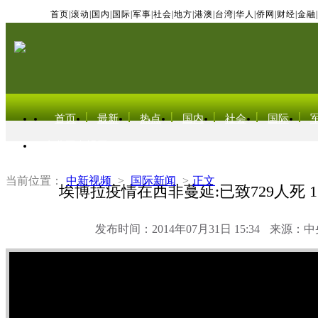
首页
|
滚动
|
国内
|
国际
|
军事
|
社会
|
地方
|
港澳
|
台湾
|
华人
|
侨网
|
财经
|
金融
|
首页
最新
热点
国内
社会
国际
东北亚电视网
当前位置：
中新视频
>
国际新闻
>
正文
埃博拉疫情在西非蔓延:已致729人死 1
发布时间：2014年07月31日 15:34
来源：中