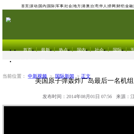
首页
|
滚动
|
国内
|
国际
|
军事
|
社会
|
地方
|
港澳
|
台湾
|
华人
|
侨网
|
财经
|
金融
|
首页
最新
热点
国内
社会
国际
东北亚电视网
当前位置：
中新视频
>
国际新闻
>
正文
美国原子弹轰炸广岛最后一名机组
发布时间：2014年08月01日 07:56
来源：