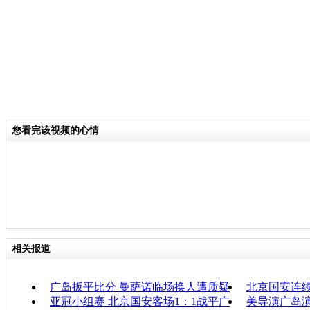
您看完该视频的心情
相关报道
广岛扳平比分 曼萨诺临场换人遭质疑
北京国安连续
亚冠小组赛 北京国安客场1：1战平广
美导演广岛