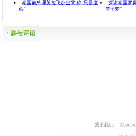
泰国前总理英拉飞赴巴黎 称"只是度
探访泰国罗
假"
篮子梦”
关于我们
|
About u