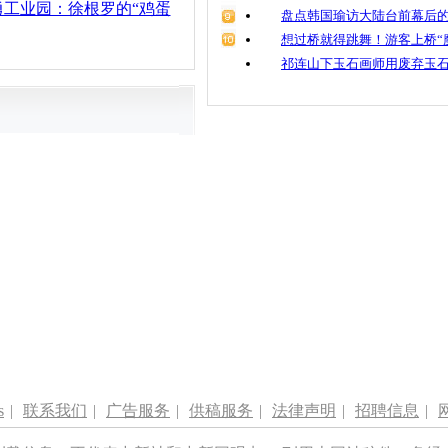
勇工业园：徐根罗的“鸡蛋
盘点韩国瑜访大陆台前幕后的
想过桥就得跳舞！游客上桥“
祁连山下玉石画师用废弃玉
s
|
联系我们
|
广告服务
|
供稿服务
|
法律声明
|
招聘信息
|