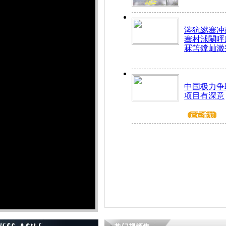
涔犺繎骞冲嚭
骞村浗闄呯
冧笘鐣屾澂
中国极力争
项目有深意