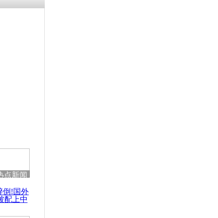
热点新闻
醉倒!国外
被配上中
国民乐