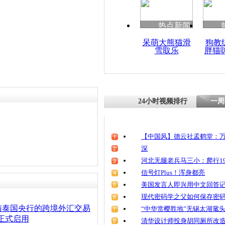
热点新闻
呆萌大熊猫滑
狗教
雪取乐
胖猫
24小时视频排行
一周
【中国风】德云社孟鹤堂：万
深
河北无腿老兵马三小：爬行19
信号灯Plus！浑身都亮
美国发言人即兴用中文回答
现代密码学之父如何保存密
与泰国央行的跨境外汇交易
“中华赏樱胜地”无锡太湖鼋
正式启用
清华设计师投身胡同厕所改造