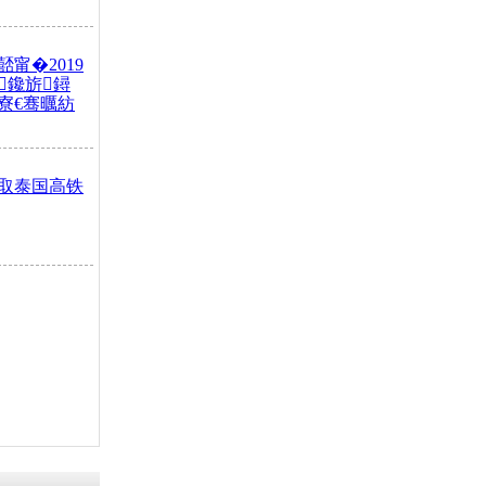
甯�2019
鑱旂鐞
寮€骞曞紡
取泰国高铁