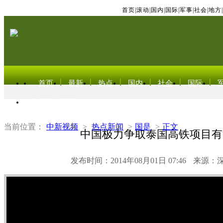
首页
|
滚动
|
国内
|
国际
|
军事
|
社会
|
地方
|
首页
最新
热点
国内
社会
国际
东北亚电视网
当前位置：
中新视频
>
热点新闻
>
国是
>
正文
中国极力争取泰国高铁项目有
发布时间：2014年08月01日 07:46
来源：