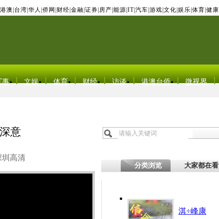
港澳
|
台湾
|
华人
|
侨网
|
财经
|
金融
|
证券
|
房产
|
能源
|
IT
|
汽车
|
游戏
|
文化
|
娱乐
|
体育
|
健康
军事
文娱
体育
财经
访谈
港澳台侨
微视界
深意
深圳高清
分类浏览
大家都在看
淇÷峰康