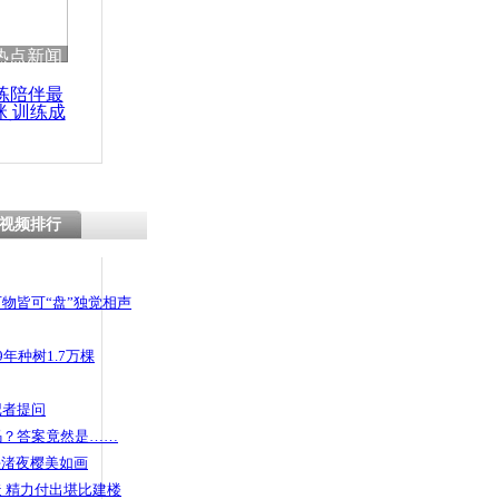
热点新闻
练陪伴最
咪 训练成
功瘦身
视频排行
物皆可“盘”独觉相声
年种树1.7万棵
记者提问
码？答案竟然是……
头渚夜樱美如画
 精力付出堪比建楼