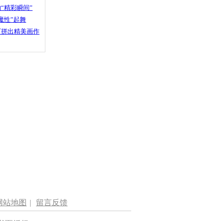
“精彩瞬间”
魔性”起舞
石拼出精美画作
网站地图
|
留言反馈