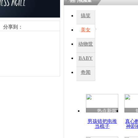
热门视频集
搞笑
分享到：
美女
动物世
界
BABY
秀
奇闻
责任编辑：【
王胤
】
热点新闻
男孩错把电推
真心
当梳子
神剧