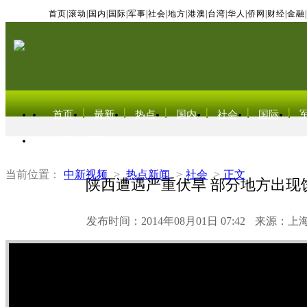
首页
|
滚动
|
国内
|
国际
|
军事
|
社会
|
地方
|
港澳
|
台湾
|
华人
|
侨网
|
财经
|
金融
|
首页
最新
热点
国内
社会
国际
东北亚电视网
当前位置：
中新视频
>
热点新闻
>
社会
>
正文
陕西遭遇严重伏旱 部分地方出现
发布时间：2014年08月01日 07:42
来源：上