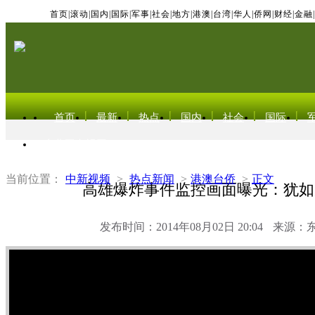
首页
|
滚动
|
国内
|
国际
|
军事
|
社会
|
地方
|
港澳
|
台湾
|
华人
|
侨网
|
财经
|
金融
|
首页
最新
热点
国内
社会
国际
东北亚电视网
当前位置：
中新视频
>
热点新闻
>
港澳台侨
>
正文
高雄爆炸事件监控画面曝光：犹如
发布时间：2014年08月02日 20:04
来源：