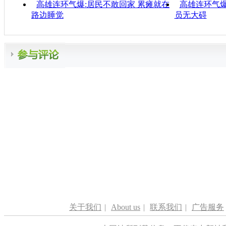
高雄连环气爆:居民不敢回家 累瘫就在
高雄连环气爆
路边睡觉
员无大碍
关于我们
|
About us
|
联系我们
|
广告服务